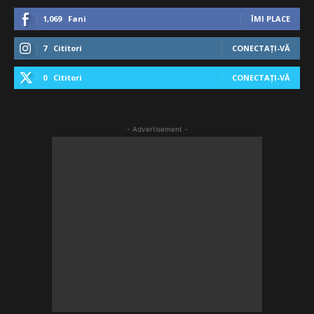
1,069
Fani
ÎMI PLACE
7
Cititori
CONECTAȚI-VĂ
0
Cititori
CONECTAȚI-VĂ
- Advertisement -