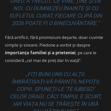
GREU, A TRECUT. CE VINE, ȚINE ȘI DE
NOI. CU DUMNEZEU ÎNAINTE ȘI CU
SUFLETUL CURAT, FIECARE CLIPĂ DIN
2026 POATE FI O BINECUVÂNTARE.”
Fără artificii, fără promisiuni deșarte, doar cuvinte
simple și sincere. Piedone a vorbit și despre
importanța familiei și a prieteniei
, pe care le
consideră „cel mai de preț dar în viață”.
„FIȚI BUNI UNII CU ALȚII.
ÎMBRĂȚIȘAȚI-VĂ PĂRINȚII, NEPOȚII,
COPIII. SPUNEȚI-LE ‘TE IUBESC!’
CELOR DRAGI. CĂCI TIMPUL E SCURT,
IAR VIAȚA NU SE TRĂIEȘTE ÎN URĂ