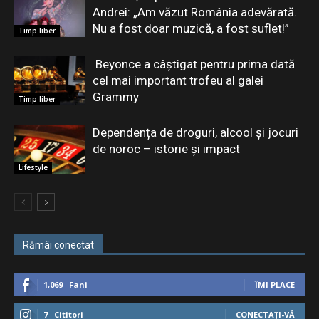
Andrei: „Am văzut România adevărată.
Nu a fost doar muzică, a fost suflet!”
Timp liber
Beyonce a câștigat pentru prima dată
cel mai important trofeu al galei
Grammy
Timp liber
Dependența de droguri, alcool și jocuri
de noroc – istorie și impact
Lifestyle
Rămâi conectat
1,069
Fani
ÎMI PLACE
7
Cititori
CONECTAȚI-VĂ