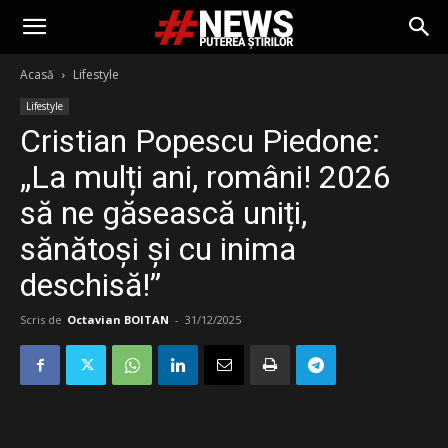
Acasă
Lifestyle
Lifestyle
Cristian Popescu Piedone:
„La mulți ani, români! 2026
să ne găsească uniți,
sănătoși și cu inima
deschisă!”
Scris de
Octavian BOITAN
-
31/12/2025