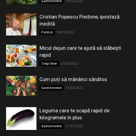
09/05/2022
Gastronomie
Cristian Popescu Piedone, ipostază
inedită
08/05/2022
Politică
Micul dejun care te ajută să slăbești
rapid
05/05/2022
Timp liber
Cum poți să mănânci sănătos
03/05/2022
Gastronomie
Leguma care te scapă rapid de
kilogramele în plus
01/05/2022
Gastronomie