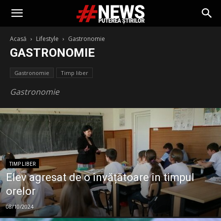
Acasă
Lifestyle
Gastronomie
GASTRONOMIE
Gastronomie
Timp liber
Gastronomie
TIMP LIBER
Elev agresat de o învățătoare în timpul
orelor
08/10/2024