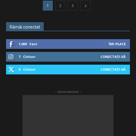
1
2
3
Rămâi conectat
1,069
Fani
ÎMI PLACE
7
Cititori
CONECTAȚI-VĂ
0
Cititori
CONECTAȚI-VĂ
- Advertisement -