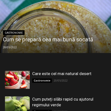
GASTRONOMIE
Cum se prepară cea mai bună socată
28/05/2022
Care este cel mai natural desert
20/05/2022
Gastronomie
Cum puteți slăbi rapid cu ajutorul
regimului verde