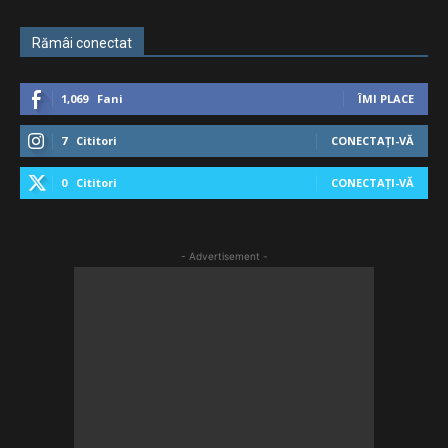
Rămâi conectat
1,069
Fani
ÎMI PLACE
7
Cititori
CONECTAȚI-VĂ
0
Cititori
CONECTAȚI-VĂ
- Advertisement -