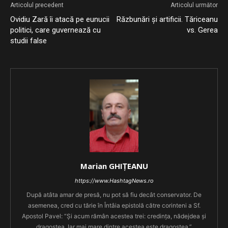
Articolul precedent
Articolul următor
Ovidiu Zară îi atacă pe eunucii
Răzbunări și artificii. Tăriceanu
politici, care guvernează cu
vs. Gerea
studii false
Marian GHIȚEANU
https://www.HashtagNews.ro
După atâta amar de presă, nu pot să fiu decât conservator. De
asemenea, cred cu tărie în Întâia epistolă către corinteni a Sf.
Apostol Pavel: “Şi acum rămân acestea trei: credinţa, nădejdea şi
dragostea. Iar mai mare dintre acestea este dragostea.”