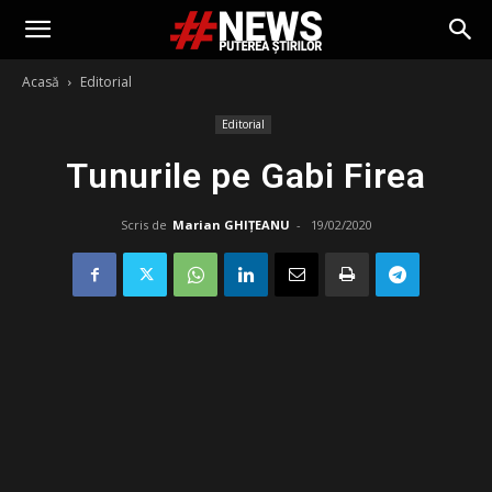
Acasă
Editorial
Editorial
Tunurile pe Gabi Firea
Scris de
Marian GHIȚEANU
-
19/02/2020