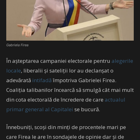
Gabriela Firea
În așteptarea campaniei electorale pentru
alegerile
locale
, liberalii și sateliții lor au declanșat o
adevărată
intifadă
împotriva Gabrielei Firea.
Coaliția talibanilor încearcă să smulgă cât mai mult
din cota electorală de încredere de care
actualul
primar general al Capitalei
se bucură.
Înnebuniți, scoși din minți de procentele mari pe
care Firea le are în sondajele de opinie dar și de