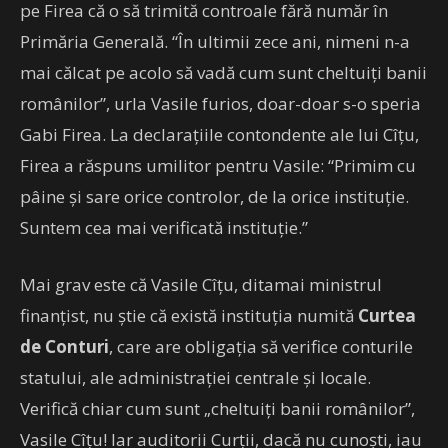
pe Firea că o să trimită controale fără număr în
Primăria Generală. “În ultimii zece ani, nimeni n-a
mai călcat pe acolo să vadă cum sunt cheltuiţi banii
românilor”, urla Vasile furios, doar-doar s-o speria
Gabi Firea. La declarațiile contondente ale lui Cîţu,
Firea a răspuns umilitor pentru Vasile: “Primim cu
pâine şi sare orice controlor, de la orice instituţie.
Suntem cea mai verificată instituţie.”
Mai grav este că Vasile Cîțu, ditamai ministrul
finanțist, nu știe că există instituția numită
Curtea
de Conturi
, care are obligația să verifice conturile
statului, ale administrației centrale și locale.
Verifică chiar cum sunt „cheltuiți banii românilor”,
Vasile Cîțu! Iar auditorii Curții, dacă nu cunoști, iau