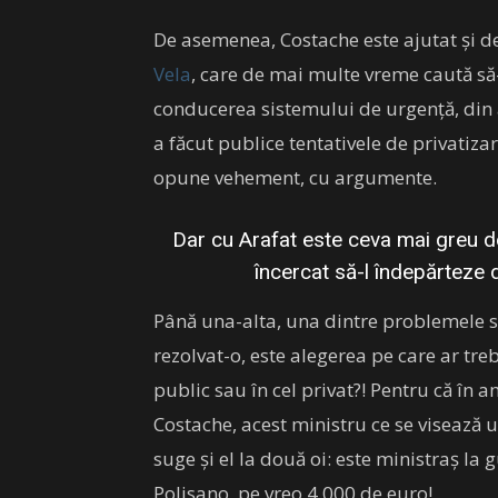
De asemenea, Costache este ajutat și d
Vela
, care de mai multe vreme caută să
conducerea sistemului de urgență, din a
a făcut publice tentativele de privatizar
opune vehement, cu argumente.
Dar cu Arafat este ceva mai greu de
încercat să-l îndepărteze d
Până una-alta, una dintre problemele si
rezolvat-o, este alegerea pe care ar treb
public sau în cel privat?! Pentru că î
Costache, acest ministru ce se visează
suge și el la două oi: este ministraș la
Polisano, pe vreo 4.000 de euro!