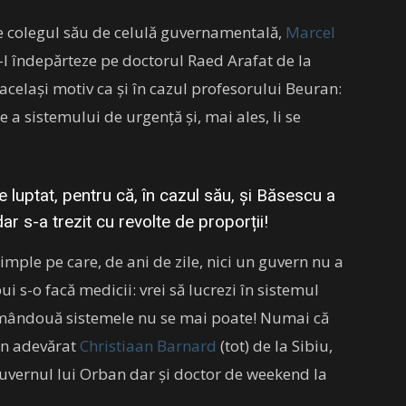
e colegul său de celulă guvernamentală,
Marcel
-l îndepărteze pe doctorul Raed Arafat de la
celași motiv ca și în cazul profesorului Beuran:
e a sistemului de urgență și, mai ales, li se
 luptat, pentru că, în cazul său, și Băsescu a
ar s-a trezit cu revolte de proporții!
mple pe care, de ani de zile, nici un guvern nu a
ui s-o facă medicii: vrei să lucrezi în sistemul
n amândouă sistemele nu se mai poate! Numai că
 un adevărat
Christiaan Barnard
(tot) de la Sibiu,
 guvernul lui Orban dar și doctor de weekend la