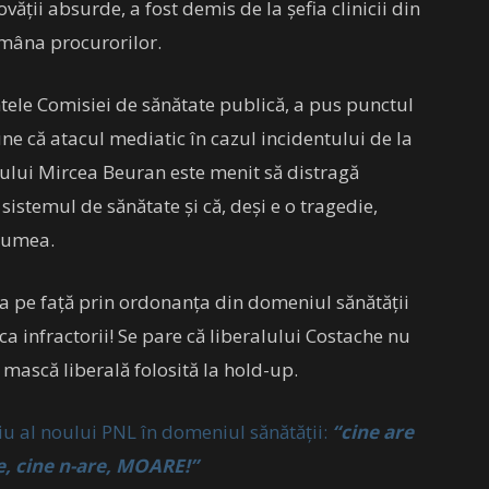
ății absurde, a fost demis de la șefia clinicii din
 mâna procurorilor.
tele Comisiei de sănătate publică, a pus punctul
pune că atacul mediatic în cazul incidentului de la
rului Mircea Beuran este menit să distragă
istemul de sănătate și că, deși e o tragedie,
 lumea.
a pe față prin ordonanța din domeniul sănătății
 ca infractorii! Se pare că liberalului Costache nu
 mască liberală folosită la hold-up.
iu al noului PNL în domeniul sănătății:
“cine are
te, cine n-are, MOARE!”