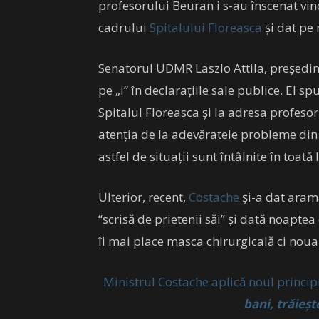
profesorului Beuran i s-au înscenat vinov
cadrului
Spitalului Floreasca
și dat pe
Senatorul UDMR Laszlo Attila, președin
pe „i” în declarațiile sale publice. El s
Spitalul Floreasca și la adresa profeso
atenția de la adevăratele probleme din s
astfel de situații sunt întâlnite în toată
Ulterior, recent,
Costache
și-a dat aram
“scrisă de prietenii săi” și dată noaptea
îi mai place masca chirurgicală ci noua
Ministrul Costache aplică noul princip
bani, trăieș