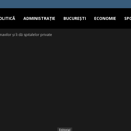
OLITICĂ
ADMINISTRAȚIE
BUCUREȘTI
ECONOMIE
SP
avilor și îi dă spitalelor private
Editorial