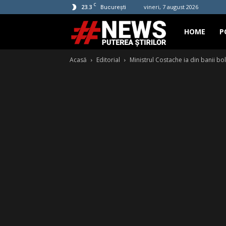
C
23.3
vineri, 7 august 2026
București
Hashtag
HOME
P
Acasă
Editorial
Ministrul Costache ia din banii boln
News