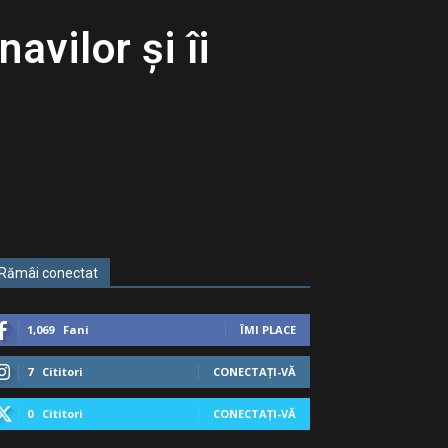
avilor și îi
Rămâi conectat
1,069
Fani
ÎMI PLACE
7
Cititori
CONECTAȚI-VĂ
0
Cititori
CONECTAȚI-VĂ