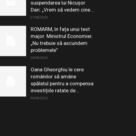
suspendarea lui Nicușor
Dan: „Vrem să vedem cine...
07/08/2026
ROMARM, în fața unui test
major. Ministrul Economiei:
„Nu trebuie să ascundem
problemele”
06/08/2026
Oana Gheorghiu le cere
românilor să amâne
spălatul pentru a compensa
investițiile ratate de...
06/08/2026