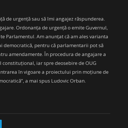
ță de urgență sau să îmi angajez răspunderea.
ngajare. Ordonanța de urgență o emite Guvernul,
ulte Parlamentul. Am anunțat că am ales varianta
ai democratică, pentru că parlamentarii pot să
ru amendamente. În procedura de angajare a
l constituțional, iar spre deosebire de OUG
intrarea în vigoare a proiectului prin moțiune de
mocratică”, a mai spus Ludovic Orban.