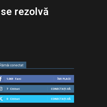
 se rezolvă
Rămâi conectat
1,069
Fani
ÎMI PLACE
7
Cititori
CONECTAȚI-VĂ
0
Cititori
CONECTAȚI-VĂ