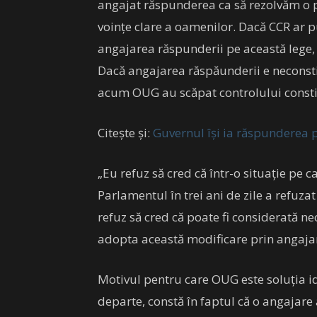
angajat răspunderea ca să rezolvăm o 
voinţe clare a oamenilor. Dacă CCR ar pu
angajarea răspunderii pe această lege,
Dacă angajarea răspăunderii e neconsti
acum OUG au scăpat controlului constit
Citește și:
Guvernul își ia răspunderea p
„Eu refuz să cred că într-o situație pe 
Parlamentul în trei ani de zile a refuza
refuz să cred că poate fi considerată n
adopta această modificare prin angaja
Motivul pentru care OUG este soluția i
departe, constă în faptul că o angajare