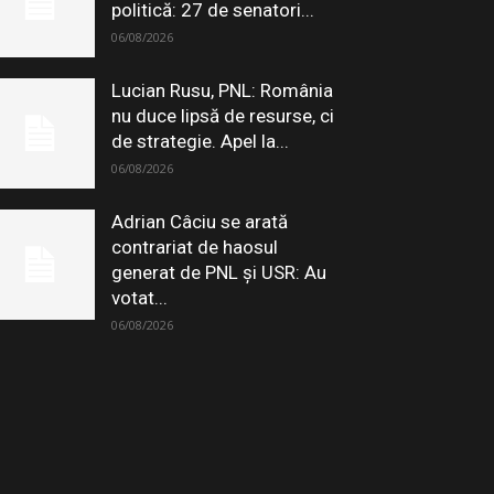
politică: 27 de senatori...
06/08/2026
Lucian Rusu, PNL: România
nu duce lipsă de resurse, ci
de strategie. Apel la...
06/08/2026
Adrian Câciu se arată
contrariat de haosul
generat de PNL și USR: Au
votat...
06/08/2026