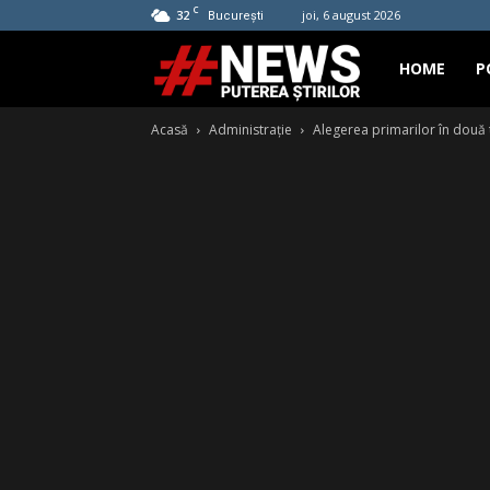
C
32
joi, 6 august 2026
București
Hashtag
HOME
P
Acasă
Administrație
Alegerea primarilor în două 
News