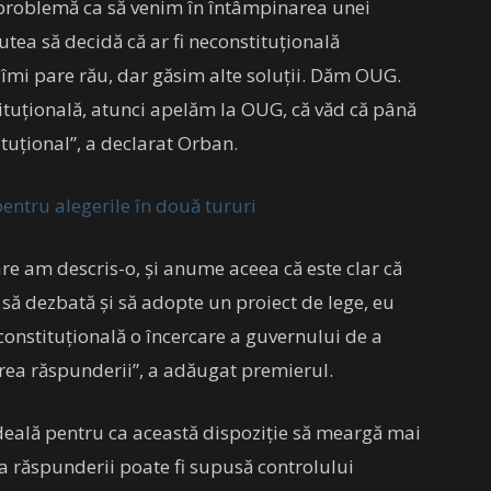
problemă ca să venim în întâmpinarea unei
tea să decidă că ar fi neconstituțională
 îmi pare rău, dar găsim alte soluții. Dăm OUG.
tuțională, atunci apelăm la OUG, că văd că până
uțional”, a declarat Orban.
entru alegerile în două tururi
care am descris-o, și anume aceea că este clar că
t să dezbată și să adopte un proiect de lege, eu
econstituțională o încercare a guvernului de a
rea răspunderii”, a adăugat premierul.
deală pentru ca această dispoziție să meargă mai
 a răspunderii poate fi supusă controlului