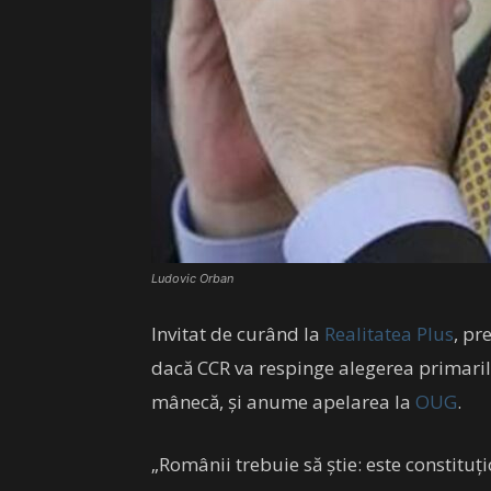
Ludovic Orban
Invitat de curând la
Realitatea Plus
, pr
dacă CCR va respinge alegerea primarilo
mânecă, și anume apelarea la
OUG
.
„Românii trebuie să ştie: este constitu