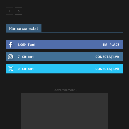
Rămâi conectat
1,069
Fani
ÎMI PLACE
7
Cititori
CONECTAȚI-VĂ
0
Cititori
CONECTAȚI-VĂ
- Advertisement -