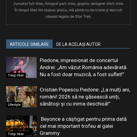
Jurnalist full-time, fotograf part-time, graphic designer sfert-time.
În timpul liber îmi slujesc pisica, mă plimb cu bicicleta și dezvolt
obsesii legate de Star Trek.
ARTICOLE SIMILARE
DE LA ACELAȘI AUTOR
Piedone, impresionat de concertul
Andrei: „Am văzut România adevărată.
Nu a fost doar muzică, a fost suflet!”
Timp liber
Cristian Popescu Piedone: „La mulți ani,
români! 2026 să ne găsească uniți,
sănătoși și cu inima deschisă!”
Lifestyle
Beyonce a câștigat pentru prima dată
cel mai important trofeu al galei
Grammy
Timp liber