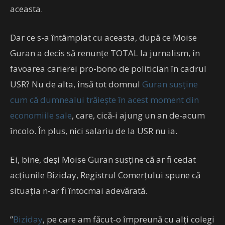
aceasta.
Dar ce s-a întâmplat cu aceasta, după ce Moise
Guran a decis să renunțe TOTAL la jurnalism, în
favoarea carierei pro-bono de politician în cadrul
USR? Nu de alta, însă tot domnul
Guran susține
cum că dumnealui trăiește în acest moment din
economiile sale
, care, cică-i ajung un an de-acum
încolo. În plus, nici salariu de la USR nu ia.
Ei, bine, deși Moise Guran susține că ar fi cedat
acțiunile Biziday, Registrul Comerțului spune că
situația n-ar fi întocmai adevărată.
”
Biziday
, pe care am făcut-o împreună cu alţi colegi