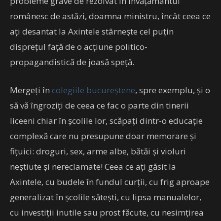
probleme grave de rezolvat în învățământul
românesc de astăzi, doamna ministru, încât ceea ce
ați desantat la Axintele stârnește cel puțin
disprețul față de o acțiune politico-
propagandistică de joasă speță.
Mergeți în
colegiile bucureștene
, spre exemplu, și o
să vă îngroziți de ceea ce fac o parte din tinerii
liceeni chiar în școlile lor, scăpați dintr-o educație
complexă care nu presupune doar memorare și
fițuici: droguri, sex, arme albe, bătăi și violuri
neștiute și nereclamate! Ceea ce ați găsit la
Axintele, cu budele în fundul curții, cu frig aproape
generalizat în școlile sătești, cu lipsa manualelor,
cu investiții inutile sau prost făcute, cu nesimțirea