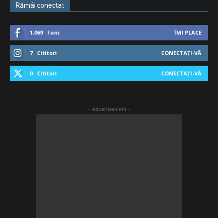
Rămâi conectat
1,069
Fani
ÎMI PLACE
7
Cititori
CONECTAȚI-VĂ
0
Cititori
CONECTAȚI-VĂ
- Advertisement -