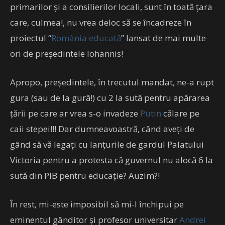
primarilor și a consilierilor locali, sunt în toată țara
care, culmea!, nu vrea deloc să se încadreze în
proiectul “
România educată
” lansat de mai multe
ori de președintele Iohannis!
Apropo, președintele, în trecutul mandat, ne-a rupt
gura (sau de la gură!) cu 2 la sută pentru apărarea
țării pe care ar vrea s-o invadeze
Putin
călare pe
caii stepei!!! Dar dumneavoastră, când aveți de
gând să vă legați cu lanțurile de gardul Palatului
Victoria pentru a protesta că guvernul nu alocă 6 la
sută din PIB pentru educație? Auzim?!
În rest, mi-este imposibil să mi-l închipui pe
eminentul gânditor și profesor universitar
Andrei