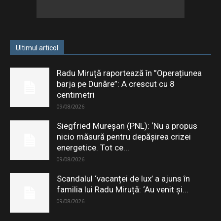
Ultimul articol
Radu Miruță raportează în ”Operațiunea
barja pe Dunăre”: A crescut cu 8
centimetri
09/08/2026
Siegfried Mureșan (PNL): ‘Nu a propus
nicio măsură pentru depăşirea crizei
energetice. Tot ce...
09/08/2026
Scandalul ‘vacanței de lux’ a ajuns în
familia lui Radu Miruță: ‘Au venit și...
09/08/2026