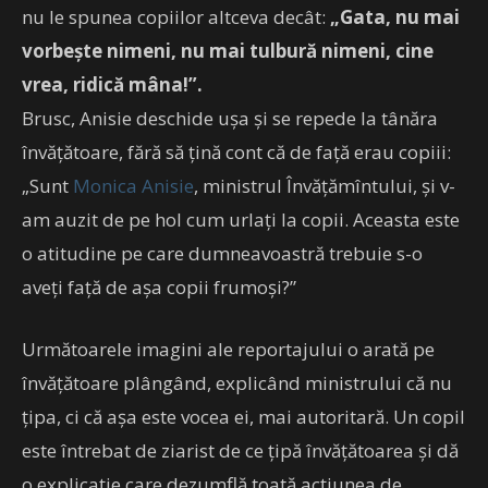
nu le spunea copiilor altceva decât:
„Gata, nu mai
vorbeşte nimeni, nu mai tulbură nimeni, cine
vrea, ridică mâna!”.
Brusc, Anisie deschide uşa şi se repede la tânăra
învăţătoare, fără să ţină cont că de faţă erau copiii:
„Sunt
Monica Anisie
, ministrul Învăţămîntului, şi v-
am auzit de pe hol cum urlaţi la copii. Aceasta este
o atitudine pe care dumneavoastră trebuie s-o
aveţi faţă de aşa copii frumoşi?”
Următoarele imagini ale reportajului o arată pe
învăţătoare plângând, explicând ministrului că nu
ţipa, ci că aşa este vocea ei, mai autoritară. Un copil
este întrebat de ziarist de ce ţipă învăţătoarea și dă
o explicație care dezumflă toată acțiunea de