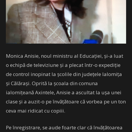
Monica Anisie, noul ministru al Educației, și-a luat
o echipă de televiziune și a plecat într-o expediție
de control inopinat la școlile din județele Ialomița
și Călărași. Oprită la școala din comuna
ialomițeană Axintele, Anisie a ascultat la uşa unei
clase şi a auzit-o pe învăţătoare că vorbea pe un ton
ceva mai ridicat cu copiii.
Pe înregistrare, se aude foarte clar că învăţătoarea