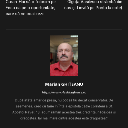
Guran: Hai să o folosim pe
Olguța Vasilescu strâmbă din
Firea ca pe o oportunitate,
nas și-l invită pe Ponta la coteț
care să ne coalizeze
Marian GHIȚEANU
https://www.HashtagNews.ro
După atâta amar de presă, nu pot să fiu decât conservator. De
asemenea, cred cu tărie în Întâia epistolă către corinteni a Sf.
Apostol Pavel: “Şi acum rămân acestea trei: credinţa, nădejdea şi
dragostea. Iar mai mare dintre acestea este dragostea.”