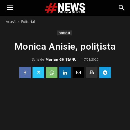
Acasă
Editorial
Editorial
Monica Anisie, polițista
Scris de
Marian GHIȚEANU
-
17/01/2020