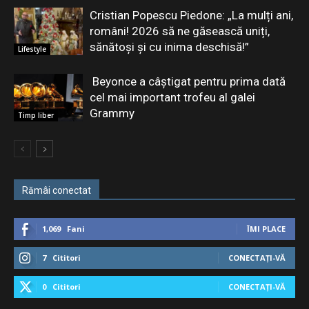
Cristian Popescu Piedone: „La mulți ani,
români! 2026 să ne găsească uniți,
sănătoși și cu inima deschisă!”
Lifestyle
Beyonce a câștigat pentru prima dată
cel mai important trofeu al galei
Grammy
Timp liber
Rămâi conectat
1,069
Fani
ÎMI PLACE
7
Cititori
CONECTAȚI-VĂ
0
Cititori
CONECTAȚI-VĂ