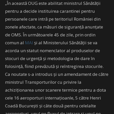
„În această OUG este abilitat ministrul Sănătății
pentru a decide instituirea carantinei pentru
persoanele care intră pe teritoriul României din
zonele afectate, ca măsuri de siguranță anunțate
de OMS. În următoarele 45 de zile, prin ordin
comun al
MAI
și al Ministerului Sănătății se va
acorda un statut nomenclator al produselor de
stocuri de urgență și metodologia de dare în
folosință, fiind prevăzută și reîntregirea stocurile.
Ca noutate s-a introdus și un amendament de către
ministrul Transporturilor cu privire la
achiziționarea unor scanere termice pentru a dota
cele 16 aeroporturi internațioanle, 5 către Henri
Coadă București și câte două pentru celelalte
aeroporturi, unul pe fluxul de intrare și unul pe