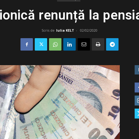
ionică renunță la pensi
Scris de
Iulia KELT
-
02/02/2020