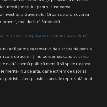
locuitorii judeţului pentru susţinerea
 la învestitura Guvernului Orban de promovarea
Parlament”, mai declară Simionică.
mbii române, ne explică ce înseamnă „cacealma”
a nu ar fi prima sa tentativă de a scăpa de pensia
băm cum de acum, și nu pe vremea când se cerea
te o altă chemă politică menită să spele rușinea
 le merite? Nu de alta, dar e extrem de ușor să
ul potrivit, când pensiile speciale reprezintă unul