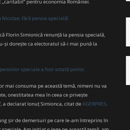
st „caritabil” pentru economia României.
Nicolae, fără pensie specială!
că Florin Simionică renunță la pensia specială,
-și dorește ca electoratul să-i mai pună la
nsiilor speciale a fost votată politic
e vor mai consuma pe această temă, nimeni nu va
te, onestitatea mea în ceea ce priveşte
”, a declarat Ionuţ Simionca, citat de
AGERPRES
.
ung şir de demersuri pe care le-am întreprins în
r speciale. Am iniţiat o lege pe această temă, am