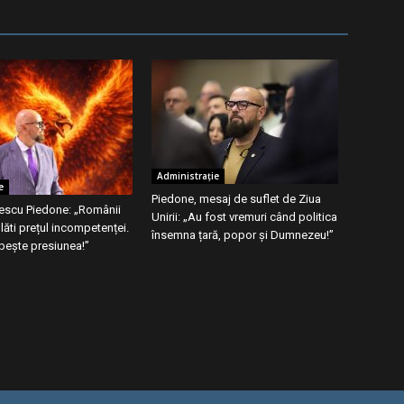
Administrație
e
Piedone, mesaj de suflet de Ziua
pescu Piedone: „Românii
Unirii: „Au fost vremuri când politica
lăti prețul incompetenței.
însemna țară, popor și Dumnezeu!”
bește presiunea!”