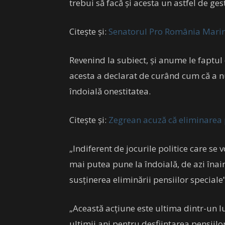
trebui să facă și acesta un astfel de ge
Citește și:
Senatorul Pro România Marin 
Revenind la subiect, și anume le faptul 
acesta a declarat de curând cum că a nu
îndoială onestitatea.
Citește și:
Zegrean acuză că eliminarea pe
„Indiferent de jocurile politice care s
mai putea pune la îndoială, de azi înain
susţinerea eliminării pensiilor speciale
„Această acţiune este ultima dintr-un l
ultimii ani pentru desfiinţarea pensiilo