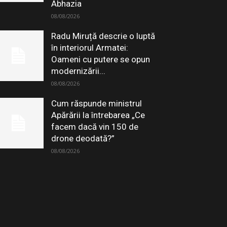
Abhazia
08/08/2026
Radu Miruță descrie o luptă
în interiorul Armatei:
Oameni cu putere se opun
modernizării...
08/08/2026
Cum răspunde ministrul
Apărării la întrebarea „Ce
facem dacă vin 150 de
drone deodată?”
08/08/2026