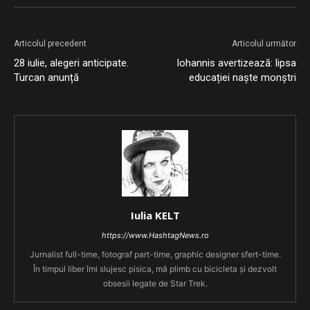
Articolul precedent
Articolul următor
28 iulie, alegeri anticipate.
Iohannis avertizează: lipsa
Turcan anunță
educației naște monștri
Iulia KELT
https://www.HashtagNews.ro
Jurnalist full-time, fotograf part-time, graphic designer sfert-time.
În timpul liber îmi slujesc pisica, mă plimb cu bicicleta și dezvolt
obsesii legate de Star Trek.