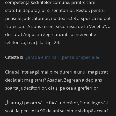
competenţa şedinţelor comune, printre care
statutul deputaţilor şi senatorilor. Restul, pentru
pensiile judecătorilor, nu doar CCR a spus că nu pot
fi afectate. A spus recent şi Comisia de la Veneţia”, a
declarat Augustin Zegrean, într-o intervenţie
telefonică, marţi la Digi 24.
Citește și:
Șarada eliminării pensiilor speciale?
Cine să înțeleagă mai bine durerile unui magistrat
decât alt magistrat? Așadar, Zegrean a deplâns
soarta judecătorilor, cât și pe cea a grefierilor.
„Îl atragi pe om să se facă judecător, îi dai lege să-l
scoţi la pensie la 90 de ani vechime şi după aceea îi