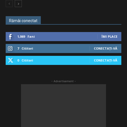
Rămâi conectat
1,069
Fani
ÎMI PLACE
7
Cititori
CONECTAȚI-VĂ
0
Cititori
CONECTAȚI-VĂ
- Advertisement -