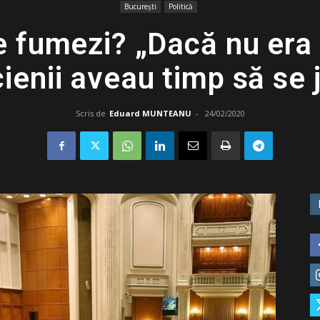
București
Politică
ce fumezi? „Dacă nu era
cienii aveau timp să se
Scris de
Eduard MUNTEANU
-
24/02/2020