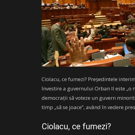
Ciolacu, ce fumezi? Preşedintele interi
învestire a guvernului Orban II este „o m
democraţii să voteze un guvern minorita
timp „să se joace”, având în vedere pre
Ciolacu, ce fumezi?