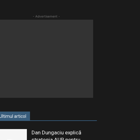
- Advertisement -
Ultimul articol
Dan Dungaciu explică
strategia AUR pentru