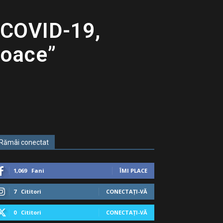
 COVID-19,
 joace”
Rămâi conectat
1,069
Fani
ÎMI PLACE
7
Cititori
CONECTAȚI-VĂ
0
Cititori
CONECTAȚI-VĂ