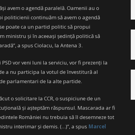
arăşi avem o agendă paralelă. Oamenii au o
noi politicienii continuăm să avem o agendă
e poate ca un partid politic să propui
ministru şi în aceeaşi şedinţă politică să
caradă”, a spus Ciolacu, la Antena 3.
SD vor veni luni la serviciu, vor fi prezenţi la
e a nu participa la votul de învestitură al
 de parlamentari de la alte partide.
cut o solicitare la CCR, o suspiciune de un
ituţională şi aşteptăm răspunsul. Mascarada ar fi
dintele României nu trebuia să îl desemneze tot
stru interimar şi demis. (…)”, a spus
Marcel