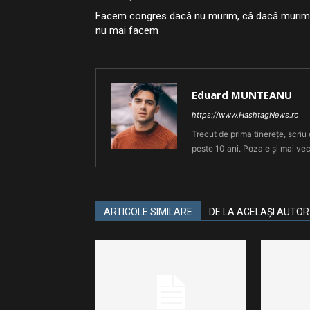
Facem congres dacă nu murim, că dacă murim
nu mai facem
Eduard MUNTEANU
https://www.HashtagNews.ro
Trecut de prima tinerețe, scriu
peste 10 ani. Poza e și mai vec
ARTICOLE SIMILARE
DE LA ACELAȘI AUTOR