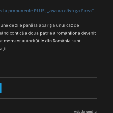
 la propunerile PLUS, „aşa va câştiga Firea”
iune de zile până la apariţia unui caz de
nând cont că a doua patrie a românilor a devenit
cest moment autorităţile din România sunt
aţii.
Articolul următor