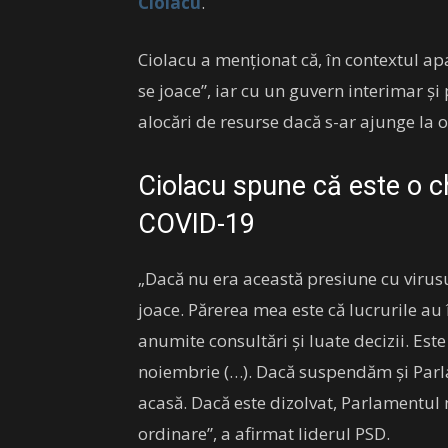
Ciolacu
.
Ciolacu a menţionat că, în contextul apa
se joace”, iar cu un guvern interimar şi
alocări de resurse dacă s-ar ajunge la 
Ciolacu spune că este o ch
COVID-19
„Dacă nu era această presiune cu virusul
joace. Părerea mea este că lucrurile au
anumite consultări şi luate decizii. Es
noiembrie (…). Dacă suspendăm şi Parl
acasă. Dacă este dizolvat, Parlamentul 
ordinare”, a afirmat liderul PSD.