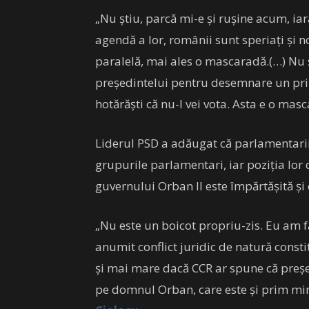
„Nu ştiu, parcă mi-e şi ruşine acum, i
agendă a lor, românii sunt speriaţi şi 
paralelă, mai ales o mascaradă.(…) Nu s
preşedintelui pentru desemnare un prim 
hotărăşti că nu-l vei vota. Asta e o mas
Liderul PSD a adăugat că parlamentarii P
grupurile parlamentari, iar poziţia lor d
guvernului Orban II este împărtăşită şi
„Nu este un boicot propriu-zis. Eu am fă
anumit conflict juridic de natură const
şi mai mare dacă CCR ar spune că preşe
pe domnul Orban, care este şi prim mini