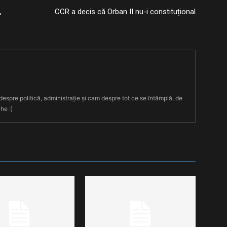
,
CCR a decis că Orban II nu-i constituțional
 despre politică, administrație și cam despre tot ce se întâmplă, de
he :)