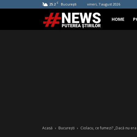
C
25.2
vineri, 7 august 2026
București
Hashtag
HOME
P
News
Acasă
București
Ciolacu, ce fumezi? „Dacă nu era 