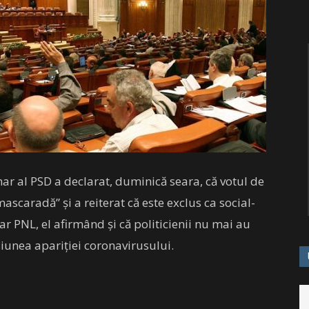
mar al PSD a declarat, duminică seara, că votul de
ascaradă” şi a reiterat că este exclus ca social-
r PNL, el afirmând şi că politicienii nu mai au
siunea apariţiei coronavirusului.