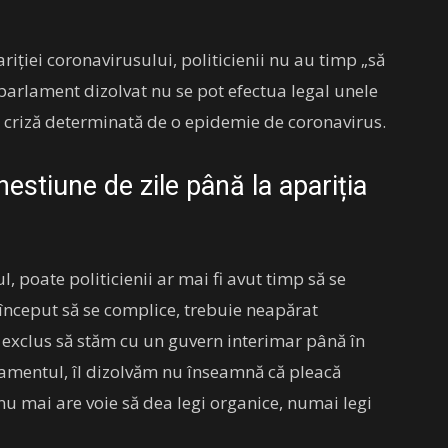
riţiei coronavirusului, politicienii nu au timp „să
 parlament dizolvat nu se pot efectua legal unele
o criză determinată de o epidemie de coronavirus.
estiune de zile până la apariția
, poate politicienii ar mai fi avut timp să se
 început să se complice, trebuie neapărat
te exclus să stăm cu un guvern interimar până în
amentul, îl dizolvăm nu înseamnă că pleacă
nu mai are voie să dea legi organice, numai legi