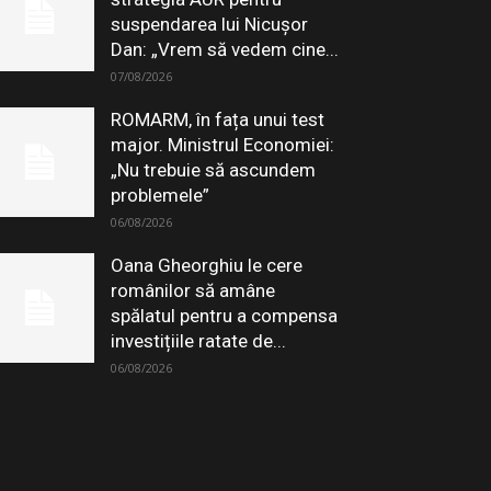
suspendarea lui Nicușor
Dan: „Vrem să vedem cine...
07/08/2026
ROMARM, în fața unui test
major. Ministrul Economiei:
„Nu trebuie să ascundem
problemele”
06/08/2026
Oana Gheorghiu le cere
românilor să amâne
spălatul pentru a compensa
investițiile ratate de...
06/08/2026