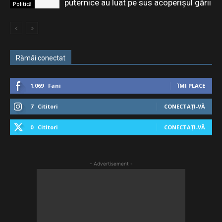
puternice au luat pe sus acoperișul gării
Politică
Rămâi conectat
1,069
Fani
ÎMI PLACE
7
Cititori
CONECTAȚI-VĂ
0
Cititori
CONECTAȚI-VĂ
- Advertisement -