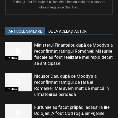
În timpul liber îmi slujesc pisica, mă plimb cu bicicleta și dezvolt
obsesii legate de Star Trek.
ARTICOLE SIMILARE
DE LA ACELAȘI AUTOR
Ministerul Finanțelor, după ce Moody’s a
reconfirmat ratingul României: Măsurile
fiscale au fost realizate mai rapid decât
Politică
se anticipase
Nicușor Dan, după ce Moody’s a
reconfirmat rantigul de țară al
României: Mai avem mult de muncă în
Politică
următoarea perioadă
Furtunile au făcut prăpăd ‘acasă’ la Ilie
Bolojan: A fost Cod roșu, iar vijeliile