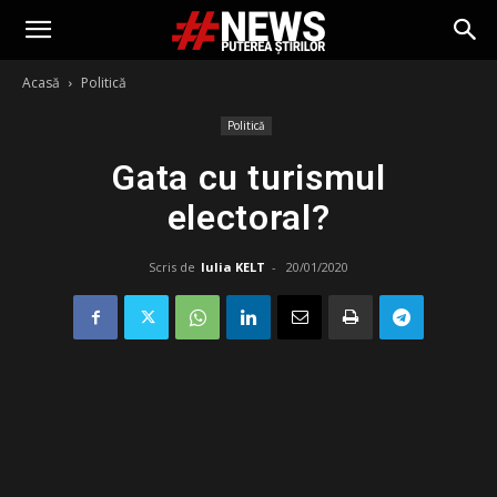
Acasă
Politică
Politică
Gata cu turismul
electoral?
Scris de
Iulia KELT
-
20/01/2020