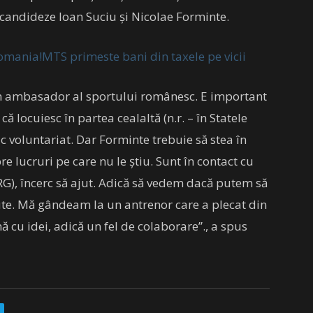
 candideze Ioan Suciu și Nicolae Forminte.
omania!MTS primeste bani din taxele pe vicii
u un ambasador al sportului românesc. E important
că locuiesc în partea cealaltă (n.r. – în Statele
fac voluntariat. Dar Forminte trebuie să stea în
e lucruri pe care nu le știu. Sunt în contact cu
RG), încerc să ajut. Adică să vedem dacă putem să
ute. Mă gândeam la un antrenor care a plecat din
ă cu idei, adică un fel de colaborare”., a spus