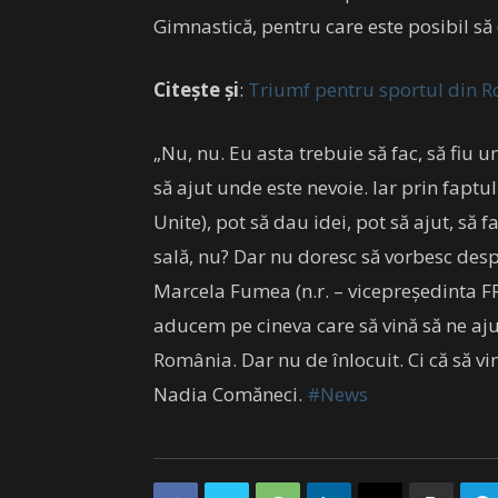
Gimnastică, pentru care este posibil să
Citește și
:
Triumf pentru sportul din R
„Nu, nu. Eu asta trebuie să fac, să fi
să ajut unde este nevoie. Iar prin faptul 
Unite), pot să dau idei, pot să ajut, să 
sală, nu? Dar nu doresc să vorbesc despr
Marcela Fumea (n.r. – vicepreședinta F
aducem pe cineva care să vină să ne aj
România. Dar nu de înlocuit. Ci că să vin
Nadia Comăneci.
#News