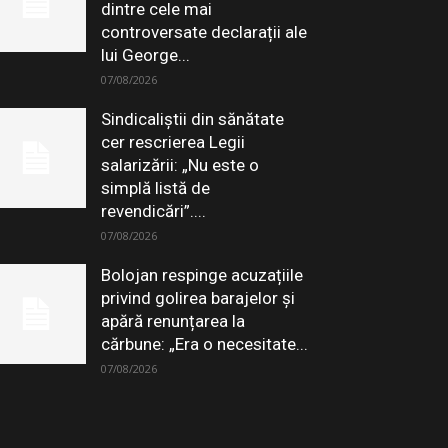
dintre cele mai
controversate declarații ale
lui George...
07/08/2026
Sindicaliștii din sănătate
cer rescrierea Legii
salarizării: „Nu este o
simplă listă de
revendicări”....
07/08/2026
Bolojan respinge acuzațiile
privind golirea barajelor și
apără renunțarea la
cărbune: „Era o necesitate...
07/08/2026