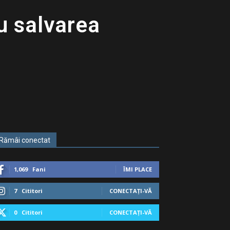
u salvarea
Rămâi conectat
1,069
Fani
ÎMI PLACE
7
Cititori
CONECTAȚI-VĂ
0
Cititori
CONECTAȚI-VĂ