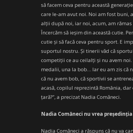
să facem ceva pentru această generație 
care le-am avut noi. Noi am fost buni, 
alții după noi, iar noi, acum, am rămas
Încercăm să ieșim din această cutie. Pe
cutie și să facă ceva pentru sport. E im
suportul nostru. Și tinerii văd că sportu
competiții ce au ceilalți și nu avem n
medalii, una la bob… Iar eu am zis că n
că nu avem bob, că sportivii se antrene
acasă, copilul reprezintă România, dar d
țară?”, a precizat Nadia Comăneci.
Nadia Comăneci nu vrea președinția
Nadia Comăneci a răspuns că nu va ca