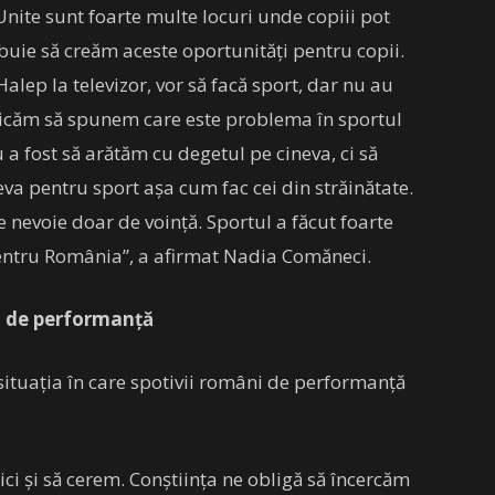
 Unite sunt foarte multe locuri unde copiii pot
rebuie să creăm aceste oportunități pentru copii.
alep la televizor, vor să facă sport, dar nu au
dicăm să spunem care este problema în sportul
a fost să arătăm cu degetul pe cineva, ci să
va pentru sport așa cum fac cei din străinătate.
 nevoie doar de voință. Sportul a făcut foarte
pentru România”, a afirmat Nadia Comăneci.
l de performanță
situația în care spotivii români de performanță
ci și să cerem. Conștiința ne obligă să încercăm