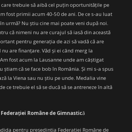
care trebuie să aibă cel puțin oportunitățile pe
am fost primii acum 40-50 de ani. De ce s-au luat
 în urmă? Nu știu cine mai poate veni după noi.
ntru că nimeni nu are curajul să iasă din această
portant pentru generația de azi să vadă că are
l nu are finanțare. Văd și ei când merg la
oi. Am fost acum la Lausanne unde am câștigat
u știam că se face bob în România. Și mi s-a spus
ază la Viena sau nu știu pe unde. Medalia vine
e ce trebuie el să se ducă să se antreneze în altă
 Federației Române de Gimnastic
ă
ndida pentru președinția Federației Române de