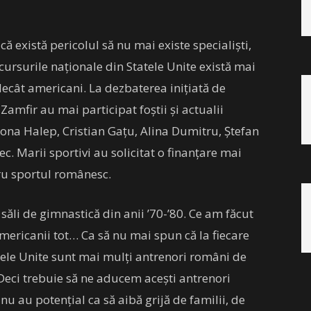
că există pericolul să nu mai existe specialiști,
rsurile naționale din Statele Unite există mai
ecât americani. La dezbaterea inițiată de
amfir au mai participat foștii și actualii
ona Halep, Cristian Gațu, Alina Dumitru, Ștefan
c. Marii sportivi au solicitat o finanțare mai
tru sportul românesc.
săli de gimnastică din anii ’70-’80. Ce am făcut
americanii tot… Ca să nu mai spun că la fiecare
atele Unite sunt mai mulți antrenori români de
Deci trebuie să ne aducem acești antrenori
 nu au potențial ca să aibă grijă de familii, de