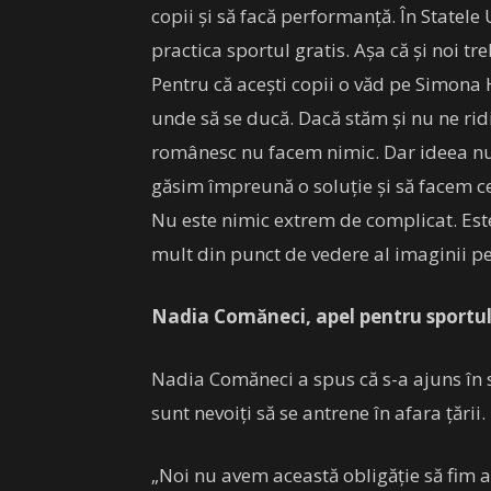
copii și să facă performanță. În Statele
practica sportul gratis. Așa că și noi t
Pentru că acești copii o văd pe Simona H
unde să se ducă. Dacă stăm și nu ne ri
românesc nu facem nimic. Dar ideea nu 
găsim împreună o soluție și să facem ce
Nu este nimic extrem de complicat. Este
mult din punct de vedere al imaginii 
Nadia Comăneci, apel pentru sportu
Nadia Comăneci a spus că s-a ajuns în 
sunt nevoiți să se antrene în afara țării.
„Noi nu avem această obligăție să fim ai