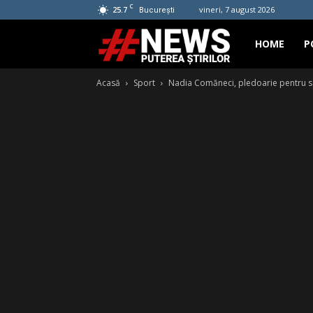
C
25.7
vineri, 7 august 2026
București
Hashtag
HOME
P
Acasă
Sport
Nadia Comăneci, pledoarie pentru s
News