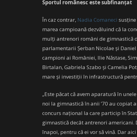
Sportul românesc este subfinanțat
În caz contrar,
Nadia Comaneci
susține 
marea campioană dezvăluind că la concu
mulți antrenori români de gimnastică d
parlamentarii Șerban Nicolae și Daniel Z
campioni ai României, Ilie Năstase, Sim
Birtalan, Gabriela Szabo și Camelia Pote
mare și investiții în infrastructură pen
„Este păcat că avem aparatură în unele 
noi la gimnastică în anii ’70 au copiat 
concurs național la care particip în St
gimnastică decât antrenori americani. 
înapoi, pentru că ei vor să vină. Dar aici