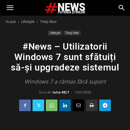
Acasă
Lifestyle
Timp liber
Lifestyle
Timp liber
#News – Utilizatorii
Windows 7 sunt sfătuiți
să-și upgradeze sistemul
Windows 7 a rămas fără suport
Scris de
Iulia KELT
-
13/01/2020