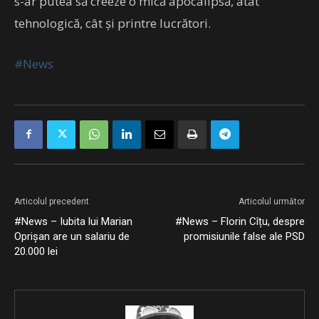
s-ar putea să creeze o mică apocalipsă, atât
tehnologică, cât și printre lucrători.
#News
Articolul precedent
Articolul următor
#News – Iubita lui Marian
#News – Florin Cîțu, despre
Oprișan are un salariu de
promisiunile false ale PSD
20.000 lei