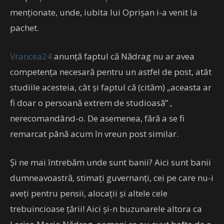
menționate, unde, iubita lui Oprișan i-a venit la
pachet.
Vrancea24
anunță faptul că Nădrag nu ar avea
competența necesară pentru un astfel de post, atât
studiile acesteia, cât și faptul că (cităm) „aceasta ar
fi doar o persoană extrem de studioasă” ,
nerecomandând-o. De asemenea, fără a se fi
remarcat până acum în vreun post similar.
Și ne mai întrebăm unde sunt banii? Aici sunt banii
dumneavoastră, stimați guvernanți, cei pe care nu-i
aveți pentru pensii, alocații și altele cele
trebuincioase țării! Aici și-n buzunarele altora ca