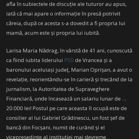
afla în subiectele de discuție ale tuturor au apus,
iată că mai apare o informație în presă potrivit
căreia, după ce acesta s-a dovedit a fi propria lui
mamă, acum este și propria lui iubită.
Larisa Maria Nădrag, în vârstă de 41 ani, cunoscută
ca fiind iubita liderului
PSD
de Vrancea și a
baronului aceluiași județ, Marian Oprișan, a avut o
revelație, reorientându-se în carieră și trecând de la
jurnalism, la Autoritatea de Supraveghere
Financiară, unde încasează un salariu lunar de …
20.000 lei! Postul pe care aceasta îl ocupă este de
consilier al lui Gabriel Grădinescu, un fost șef de
bancă din Focșani, numit de curând și el
vicepreședinte al instituției mai devreme