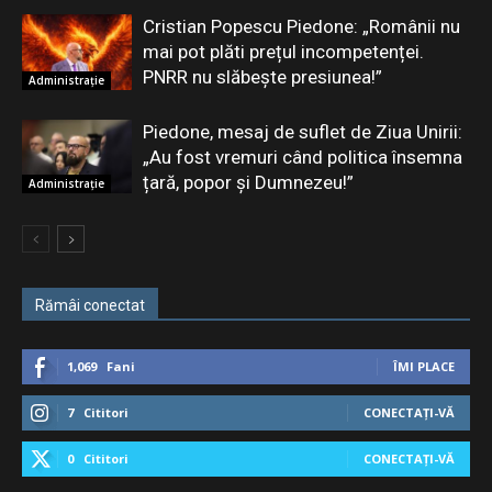
Cristian Popescu Piedone: „Românii nu
mai pot plăti prețul incompetenței.
PNRR nu slăbește presiunea!”
Administrație
Piedone, mesaj de suflet de Ziua Unirii:
„Au fost vremuri când politica însemna
țară, popor și Dumnezeu!”
Administrație
Rămâi conectat
1,069
Fani
ÎMI PLACE
7
Cititori
CONECTAȚI-VĂ
0
Cititori
CONECTAȚI-VĂ