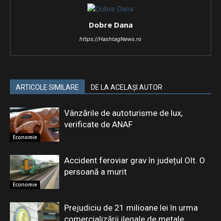
Dobre Dana
https://HashtagNews.ro
ARTICOLE SIMILARE
DE LA ACELAȘI AUTOR
Vânzările de autoturisme de lux,
verificate de ANAF
Economie
Accident feroviar grav în județul Olt. O
persoană a murit
Economie
Prejudiciu de 21 milioane lei în urma
comercializării ilegale de metale