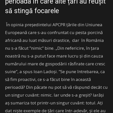
perioada în care alte țări au reușit
să stingă focarele
În opinia președintelui APCPR țările din Uniunea
Europeană care s-au confruntat cu pesta porcină
africană au luat măsuri drastice, dar în România
nu s-a făcut ”nimic” bine. „Din nefericire, în țara
noastră nu s-a putut face mare lucru și din cauza
numărului mare de gospodării răsfirate care cresc
suine”, a spus Ioan Ladoși. ”Se pune întrebarea, ca
să fim proactivi, ce s-a făcut bine în această
perioadă? Din păcate nu pot să vă răspund decât cu
un singur cuvânt: nimic. Iar unde s-a greșit? Iarăși
aș sumariza tot printr-un singur cuvânt: totul. Ați
dat niște exemple de țări care într-adevăr, și ele au