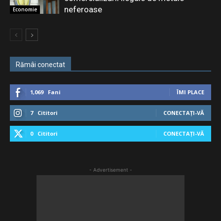
neferoase
Economie
Rămâi conectat
1,069
Fani
ÎMI PLACE
7
Cititori
CONECTAȚI-VĂ
0
Cititori
CONECTAȚI-VĂ
- Advertisement -