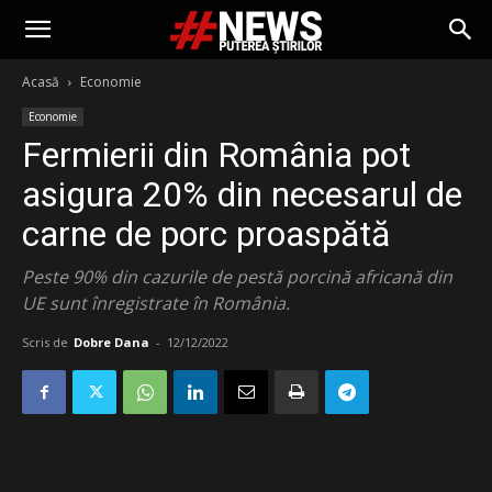
Acasă
Economie
Economie
Fermierii din România pot
asigura 20% din necesarul de
carne de porc proaspătă
Peste 90% din cazurile de pestă porcină africană din
UE sunt înregistrate în România.
Scris de
Dobre Dana
-
12/12/2022