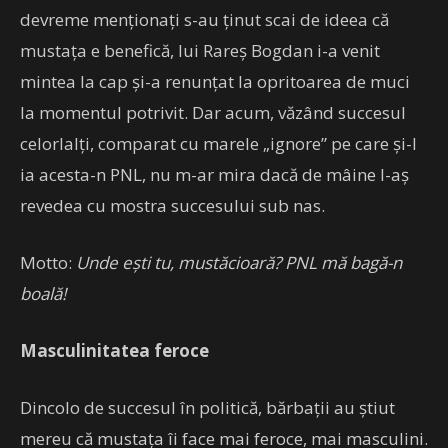
devreme menționați s-au ținut scai de ideea că
mustața e benefică, lui Rareș Bogdan i-a venit
mintea la cap și-a renunțat la opritoarea de muci
la momentul potrivit. Dar acum, văzând succesul
celorlalți, comparat cu marele „ignore” pe care și-l
ia acesta-n PNL, nu m-ar mira dacă de mâine l-aș
revedea cu mostra succesului sub nas.
Motto:
Unde ești tu, mustăcioară? PNL mă bagă-n
boală!
Masculinitatea feroce
Dincolo de succesul în politică, bărbații au știut
mereu că mustața îi face mai feroce, mai masculini.