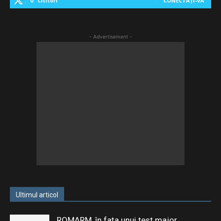
0
Cititori
CONECTAȚI-VĂ
- Advertisement -
Ultimul articol
ROMARM, în fața unui test major.