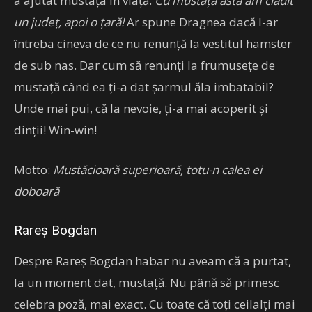
a ajutat mustața în viață.
Cu mustața asta am clădit
un județ, apoi o țară!
Ar spune Dragnea dacă l-ar
întreba cineva de ce nu renunță la vestitul hamster
de sub nas. Dar cum să renunți la frumusețe de
mustață când ea ți-a dat șarmul ăla imbatabil?
Unde mai pui, că la nevoie, ți-a mai acoperit și
dinții! Win-win!
Motto:
Mustăcioară superioară, totu-n calea ei
doboară
Rareș Bogdan
Despre Rareș Bogdan habar nu aveam că a purtat,
la un moment dat, mustață. Nu până să primesc
celebra poză, mai exact. Cu toate că toți ceilalți mai