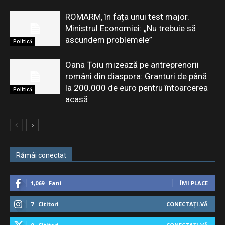
ROMARM, în fața unui test major.
Ministrul Economiei: „Nu trebuie să
ascundem problemele”
Politică
Oana Țoiu mizează pe antreprenorii
români din diaspora: Granturi de până
la 200.000 de euro pentru întoarcerea
Politică
acasă
Rămâi conectat
1,069
Fani
ÎMI PLACE
7
Cititori
CONECTAȚI-VĂ