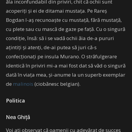
ăla inconfundabil din priviri, chit că ochii sunt
acoperiți și ei de ditamai mustața. Pe Rareș
Bogdan l-aș recunoaște cu mustață, fără mustață,
cu plete sau cu mască de gaze pe față. Cu o singură
condiție, însă: să i se vadă ochii ăia de-a pururi
ațintiți și atenți, de-ai putea să juri că-s
confecționați pe insula Murano. O străfulgerare
identică în priviri mi-a mai fost dat să văd o singură
dată în viața mea, și-anume la un superb exemplar
de
malinois
(ciobănesc belgian).
Politica
Nea Ghiță
Voi ați observat că oamenii cu adevărat de succes