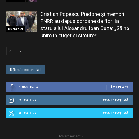
Cristian Popescu Piedone și membrii
PNRR au depus coroane de flori la
statuia lui Alexandru Ioan Cuza: „Să ne
București
unim în cuget și simțire!”
Rămâi conectat
1,069
Fani
ÎMI PLACE
7
Cititori
CONECTAȚI-VĂ
0
Cititori
CONECTAȚI-VĂ
- Advertisement -