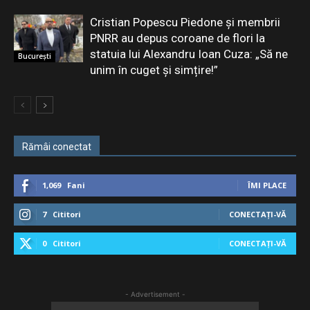
Cristian Popescu Piedone și membrii
PNRR au depus coroane de flori la
statuia lui Alexandru Ioan Cuza: „Să ne
București
unim în cuget și simțire!”
Rămâi conectat
1,069
Fani
ÎMI PLACE
7
Cititori
CONECTAȚI-VĂ
0
Cititori
CONECTAȚI-VĂ
- Advertisement -