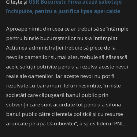
Citește și
USR Bucureşti: Firea acuză sabotaje
închipuite, pentru a justifica lipsa apei calde
Aproape nimic din ceea ce ar trebui să se întâmple
pentru binele bucureştenilor nu s-a întâmplat.
Acţiunea administraţiei trebuie să plece de la
nevoile oamenilor şi, mai ales, trebuie să găsească
acele soluţii potrivite pentru a rezolva aceste nevoi
reale ale oamenilor. Iar aceste nevoi nu pot fi
rezolvate cu bairamuri, lefuri nesimţite, în nişte
societăţi care căpuşează banul public prin
subvenţii care sunt acordate tot pentru a sifona
banul public către clientela politică şi cu resurse
aruncate pe apa Dâmboviţei”, a spus liderul PNL.