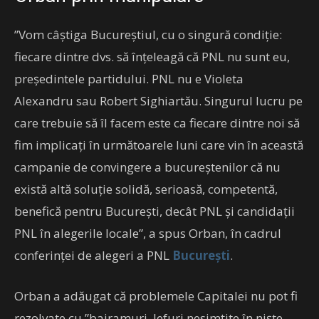
”Vom câştiga Bucureştiul, cu o singură condiţie:
fiecare dintre dvs. să înţeleagă că PNL nu sunt eu,
preşedintele partidului. PNL nu e Violeta
Alexandru sau Robert Sighiartău. Singurul lucru pe
care trebuie să îl facem este ca fiecare dintre noi să
fim implicaţi în următoarele luni care vin în această
campanie de convingere a bucureştenilor că nu
există altă soluţie solidă, serioasă, competentă,
benefică pentru Bucureşti, decât PNL şi candidaţii
PNL în alegerile locale”, a spus Orban, în cadrul
conferinţei de alegeri a PNL
Bucureşti
.
Orban a adăugat că problemele Capitalei nu pot fi
rezolvate cu ”bairamuri, lefuri nesimţite în nişte