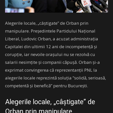
Alegerile locale, „câștigate” de Orban prin
manipulare. Preşedintele Partidului Naţional
Liberal, Ludovic Orban, a acuzat administraţia
Capitalei din ultimii 12 ani de incompetenţă şi
corupție, iar nevoile orașului nu se rezolvă cu
salarii nesimțite și companii căpușă. Orban și-a
exprimat convingerea că reprezentanţii PNL la
alegerile locale reprezintă soluţia ”solidă, serioasă,
competentă şi benefică” pentru Bucureşti.
Alegerile locale, „câștigate” de
Orban prin manipulare