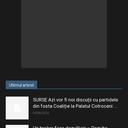
Ultimul articol
SURSE Azi vor fi noi discuții cu partidele
din fosta Coaliție la Palatul Cotroceni:...
06/08/2026
Un broker face dezvăluiri – Paguba