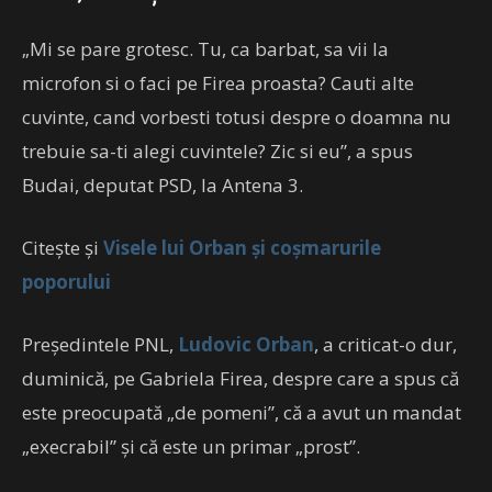
„Mi se pare grotesc. Tu, ca barbat, sa vii la
microfon si o faci pe Firea proasta? Cauti alte
cuvinte, cand vorbesti totusi despre o doamna nu
trebuie sa-ti alegi cuvintele? Zic si eu”, a spus
Budai, deputat PSD, la Antena 3.
Citește și
Visele lui Orban și coșmarurile
poporului
Preşedintele PNL,
Ludovic Orban
, a criticat-o dur,
duminică, pe Gabriela Firea, despre care a spus că
este preocupată „de pomeni”, că a avut un mandat
„execrabil” şi că este un primar „prost”.