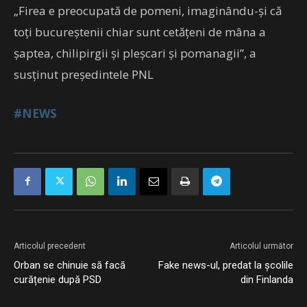
„Firea e preocupată de pomeni, imaginându-şi că
toţi bucureştenii chiar sunt cetăţeni de mâna a
şaptea, chilipirgii şi pleşcari şi pomanagii”, a
susţinut preşedintele PNL
#NEWS
Articolul precedent
Articolul următor
Orban se chinuie să facă
Fake news-ul, predat la școlile
curățenie după PSD
din Finlanda