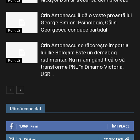
Politică
Crin Antonescu îi dă o veste proastă lui
George Simion: Psihologic, Călin
Georgescu conduce partidul
Politică
Crin Antonescu se răcorește împotria
lui Ilie Bolojan: Este un demagog
rudimentar. Nu m-am gândit că o să
Politică
transforme PNL în Dinamo Victoria,
USR...
Rămâi conectat
1,069
Fani
ÎMI PLACE
7
Cititori
CONECTAȚI-VĂ