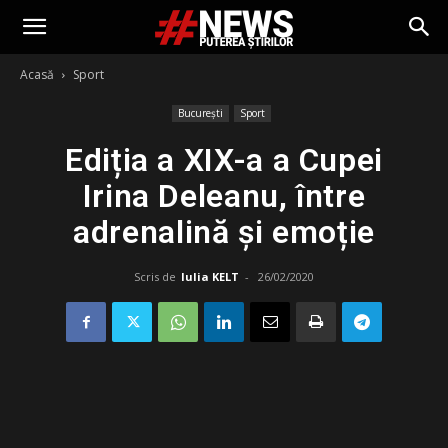
Acasă
Sport
București
Sport
Ediția a XIX-a a Cupei
Irina Deleanu, între
adrenalină și emoție
Scris de
Iulia KELT
-
26/02/2020