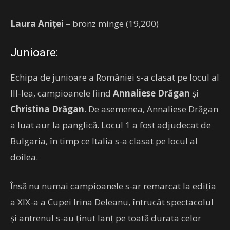
Laura Aniței
– bronz minge (19,200)
Junioare:
Echipa de junioare a României s-a clasat pe locul al
III-lea, campioanele fiind
Annaliese Drăgan
și
Christina Drăgan
. De asemenea, Annaliese Drăgan
a luat aur la panglică. Locul 1 a fost adjudecat de
Bulgaria, în timp ce Italia s-a clasat pe locul al
doilea.
Însă nu numai campioanele s-ar remarcat la ediția
a XIX-a a Cupei Irina Deleanu, întrucât spectacolul
și antrenul s-au ținut lanț pe toată durata celor