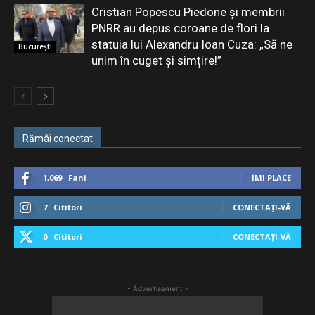
Cristian Popescu Piedone și membrii
PNRR au depus coroane de flori la
statuia lui Alexandru Ioan Cuza: „Să ne
București
unim în cuget și simțire!”
Rămâi conectat
1,069
Fani
ÎMI PLACE
7
Cititori
CONECTAȚI-VĂ
0
Cititori
CONECTAȚI-VĂ
- Advertisement -