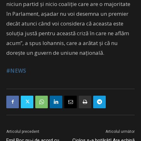
niciun partid și nicio coaliție care are o majoritate
în Parlament, așadar nu voi desemna un premier
decât atunci când voi considera că aceasta este
soluția justă pentru această criză în care ne aflăm
acum”, a spus Iohannis, care a arătat și că nu
dorește un guvern de uniune națională.
#NEWS
Articolul precedent
Articolul următor
Emil Boc nu-i de acord cu
Cioloș s-a hotărât! Are echipă