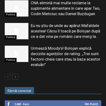
CNA elimină mai multe reclame la
suplimente alimentare în care apar Teo,
Codin Maticiuc sau Daniel Buzdugan
Politică
Eu nu știu de unde au apărut Mafaldele
acestea! Câciu îl toacă pe Bolojan după
ce a dat vina pe românii care merg la...
Politică
Urmează Moody’s! Bolojan explică
deciziile agențiilor de rating: „Trei sunt
factorii-cheie care stau la baza acestor
Politică
evaluări”
Rămâi conectat
1,069
Fani
ÎMI PLACE