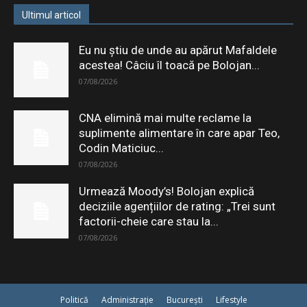
Ultimul articol
Eu nu știu de unde au apărut Mafaldele
acestea! Câciu îl toacă pe Bolojan...
07/08/2026
CNA elimină mai multe reclame la
suplimente alimentare în care apar Teo,
Codin Maticiuc...
07/08/2026
Urmează Moody’s! Bolojan explică
deciziile agențiilor de rating: „Trei sunt
factorii-cheie care stau la...
07/08/2026
Politică
Administrație
București
Lifestyle