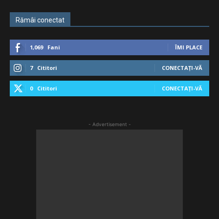
Rămâi conectat
1,069
Fani
ÎMI PLACE
7
Cititori
CONECTAȚI-VĂ
0
Cititori
CONECTAȚI-VĂ
- Advertisement -