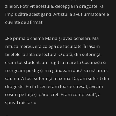
zilelor. Potrivit acestuia, decepţia în dragoste l-a
împis către acest gând. Artistul a avut următoarele
cuvinte de afirmat:
„Pe prima o chema Maria și avea ochelari. Mă
refuza mereu, era colegă de facultate. Îi lăsam
bilețele la sala de lectură. O dată, din suferință,
eram tot student, am fugit la mare la Costinești și
mergeam pe dig și mă gândeam dacă să mă arunc
sau nu. A fost suferință maximă. Da, am suferit din
dragoste. Eu în liceu eram foarte stresat, aveam
coșuri pe față și părul creț. Eram complexat”, a
spus Trăistariu.