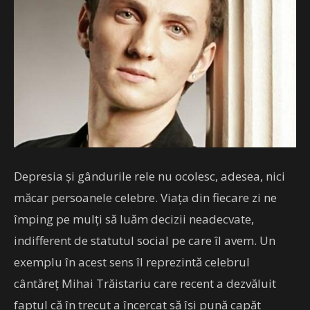
Depresia şi gândurile rele nu ocolesc, adesea, nici
măcar persoanele celebre. Viaţa din fiecare zi ne
împing pe mulţi să luăm decizii neadecvate,
indifferent de statutul social pe care îl avem. Un
exemplu în acest sens îl reprezintă celebrul
cântăreţ Mihai Trăistariu care recent a dezvăluit
faptul că în trecut a încercat să îşi pună capăt