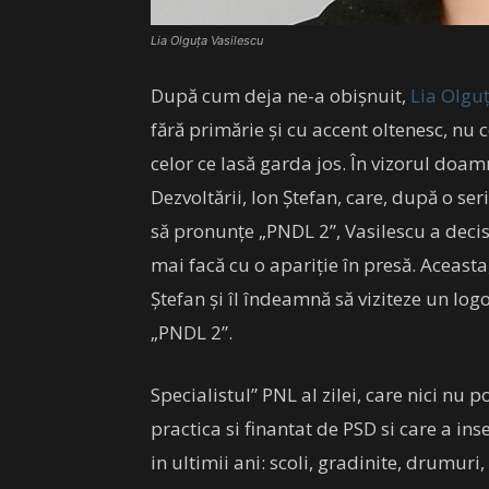
Lia Olguța Vasilescu
După cum deja ne-a obișnuit,
Lia Olgu
fără primărie și cu accent oltenesc, nu 
celor ce lasă garda jos. În vizorul doam
Dezvoltării, Ion Ștefan, care, după o ser
să pronunțe „PNDL 2”, Vasilescu a decis
mai facă cu o apariție în presă. Aceasta,
Ștefan și îl îndeamnă să viziteze un log
„PNDL 2”.
Specialistul” PNL al zilei, care nici n
practica si finantat de PSD si care a i
in ultimii ani: scoli, gradinite, drumuri,