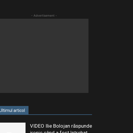
- Advertisement -
Ultimul articol
VIDEO Ilie Bolojan răspunde
ironic când a fost întrebat