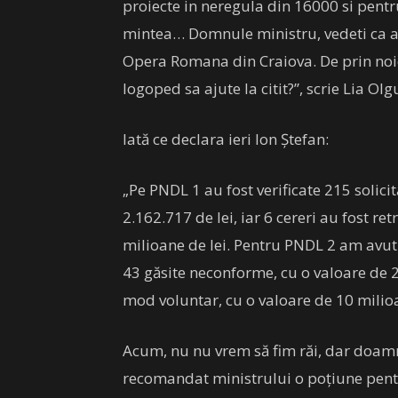
proiecte in neregula din 16000 si pentr
mintea… Domnule ministru, vedeti ca av
Opera Romana din Craiova. De prin no
logoped sa ajute la citit?”, scrie Lia O
Iată ce declara ieri Ion Ștefan:
„Pe PNDL 1 au fost verificate 215 solici
2.162.717 de lei, iar 6 cereri au fost re
milioane de lei. Pentru PNDL 2 am avut î
43 găsite neconforme, cu o valoare de 27
mod voluntar, cu o valoare de 10 milioa
Acum, nu nu vrem să fim răi, dar doamna
recomandat ministrului o poțiune pentr