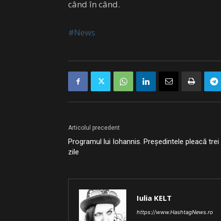
când în când.
#News
Articolul precedent
Programul lui Iohannis. Președintele pleacă trei
zile
Iulia KELT
https://www.HashtagNews.ro