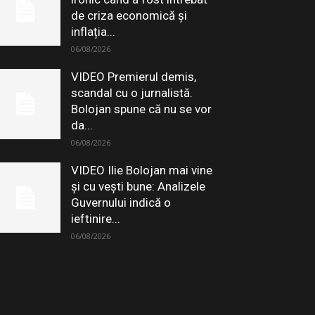
de criza economică și
inflația...
06/08/2026
VIDEO Premierul demis,
scandal cu o jurnalistă.
Bolojan spune că nu se vor
da...
06/08/2026
VIDEO Ilie Bolojan mai vine
și cu vești bune: Analizele
Guvernului indică o
ieftinire...
06/08/2026