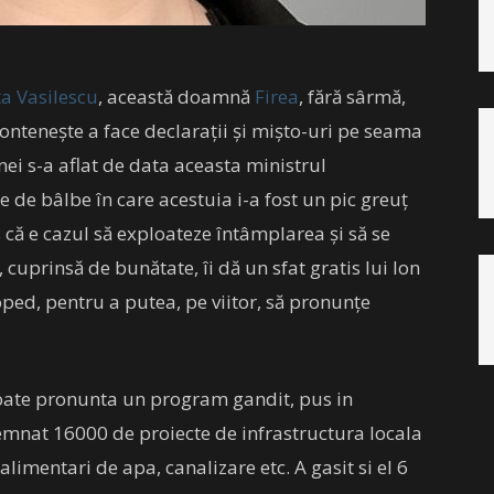
ța Vasilescu
, această doamnă
Firea
, fără sârmă,
contenește a face declarații și mișto-uri pe seama
nei s-a aflat de data aceasta ministrul
ie de bâlbe în care acestuia i-a fost un pic greuț
 că e cazul să exploateze întâmplarea și să se
 cuprinsă de bunătate, îi dă un sfat gratis lui Ion
oped, pentru a putea, pe viitor, să pronunțe
u poate pronunta un program gandit, pus in
nsemnat 16000 de proiecte de infrastructura locala
 alimentari de apa, canalizare etc. A gasit si el 6