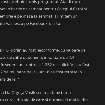
u asta trebuie inchis programul. Atat ii duce
eti o hartie de semnat pentru Colegiul Carol si
iembrie e pe masa la semnat. Trimitem un
lguţa Vasilescu pe Facebook-ul său.
tări, 6 lucrări au fost neconforme, cu valoare de
trase de către deponenţi, în valoare de 2,4
n vedere un control a 1.282 de solicitări, au fost
 de milioane de lei, iar 18 au fost retrase în
ne de lei ”
 Lia Olguța Vasilescu mai bine i-ar fi
u curaj, din aia de care și dumneaei mai ia din