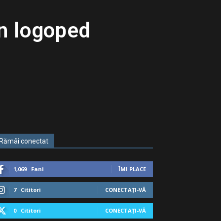
un logoped
Rămâi conectat
1,069
Fani
ÎMI PLACE
7
Cititori
CONECTAȚI-VĂ
0
Cititori
CONECTAȚI-VĂ