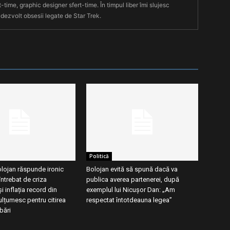
t-time, graphic designer sfert-time. În timpul liber îmi slujesc
 dezvolt obsesii legate de Star Trek.
Politică
olojan răspunde ironic
Bolojan evită să spună dacă va
întrebat de criza
publica averea partenerei, după
 inflația record din
exemplul lui Nicușor Dan: „Am
lțumesc pentru citirea
respectat întotdeauna legea”
bări