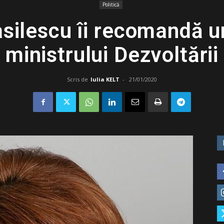
Politică
silescu îi recomandă 
ministrului Dezvoltării
Scris de
Iulia KELT
-
21/01/2020