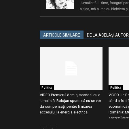
Jurnalist full-time, fotograf par
pisica, mă plimb cu bicicleta și
ARTICOLE SIMILARE
DE LA ACELAȘI AUTOR
Politică
Politică
VIDEO Premierul demis, scandal cu o
VIDEO Ilie B
jurnalistă. Bolojan spune că nu se vor
când a fost 
da compensații pentru limitarea
economică și
accesului la energia electrică
România: Mu
acestei între