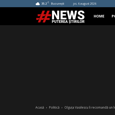
C
35.2
joi, 6 august 2026
București
Hashtag
HOME
P
News
Acasă
Politică
Olguța Vasilescu îi recomandă un l