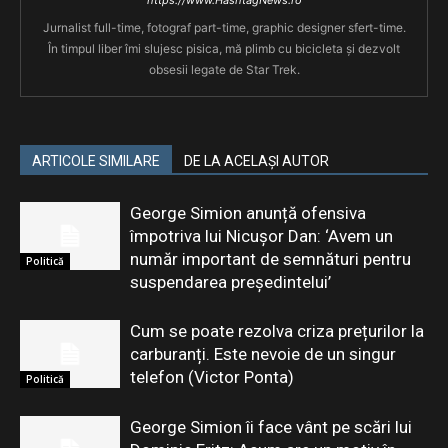
Jurnalist full-time, fotograf part-time, graphic designer sfert-time.
În timpul liber îmi slujesc pisica, mă plimb cu bicicleta și dezvolt
obsesii legate de Star Trek.
ARTICOLE SIMILARE
DE LA ACELAȘI AUTOR
George Simion anunță ofensiva
împotriva lui Nicușor Dan: ‘Avem un
număr important de semnături pentru
Politică
suspendarea președintelui’
Cum se poate rezolva criza prețurilor la
carburanți. Este nevoie de un singur
telefon (Victor Ponta)
Politică
George Simion îi face vânt pe scări lui