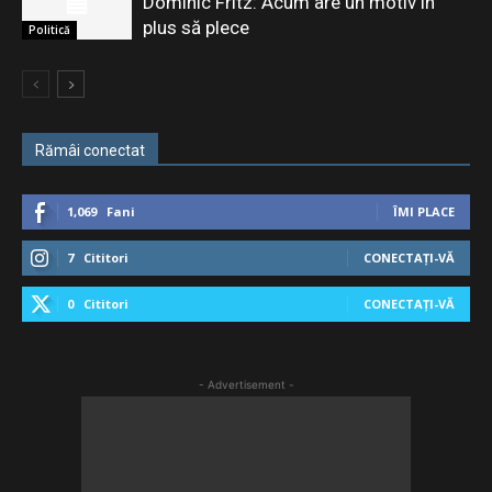
Dominic Fritz: Acum are un motiv în
plus să plece
Politică
Rămâi conectat
1,069
Fani
ÎMI PLACE
7
Cititori
CONECTAȚI-VĂ
0
Cititori
CONECTAȚI-VĂ
- Advertisement -