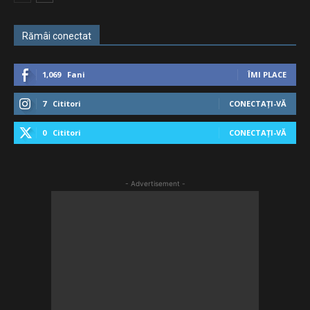
Rămâi conectat
1,069
Fani
ÎMI PLACE
7
Cititori
CONECTAȚI-VĂ
0
Cititori
CONECTAȚI-VĂ
- Advertisement -