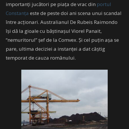
importanți jucători pe piața de vrac din
portul
Constanța
este de peste doi ani scena unui scandal
între acționari. Australianul De Rubeis Raimondo
își dă la gioale cu băștinașul Viorel Panait,
“nemuritorul” șef de la Comvex. Și cel puțin așa se
pare, ultima deciziei a instanței a dat câștig
temporat de cauza românului.