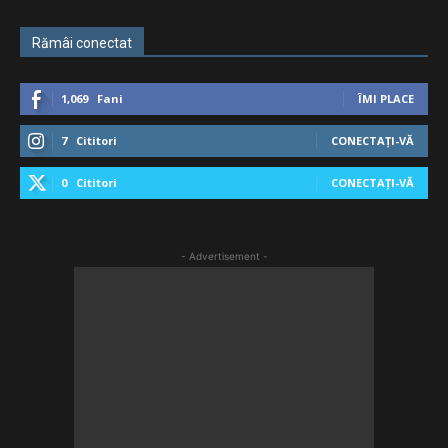
Rămâi conectat
1,069
Fani
ÎMI PLACE
7
Cititori
CONECTAȚI-VĂ
0
Cititori
CONECTAȚI-VĂ
- Advertisement -