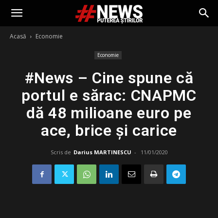
Acasă
Economie
Economie
#News – Cine spune că
portul e sărac: CNAPMC
dă 48 milioane euro pe
ace, brice și carice
Scris de
Darius MARTINESCU
-
11/01/2020