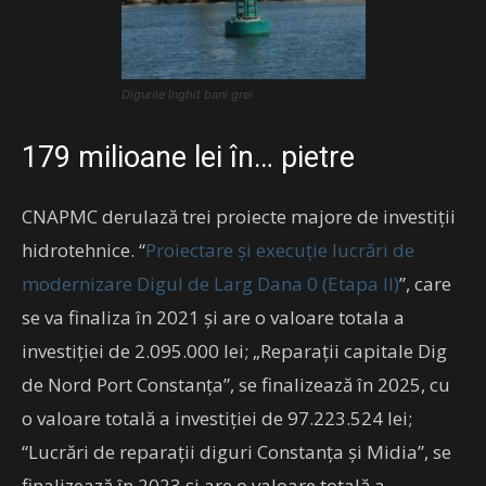
Digurile înghit bani grei
179 milioane lei în… pietre
CNAPMC derulază trei proiecte majore de investiții
hidrotehnice. “
Proiectare și execuție lucrări de
modernizare Digul de Larg Dana 0 (Etapa II)
”, care
se va finaliza în 2021 și are o valoare totala a
investiției de 2.095.000 lei; „Reparații capitale Dig
de Nord Port Constanța”, se finalizează în 2025, cu
o valoare totală a investiției de 97.223.524 lei;
“Lucrări de reparații diguri Constanța și Midia”, se
finalizează în 2023 și are o valoare totală a