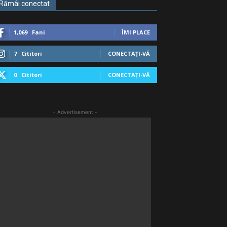
Rămâi conectat
1,069
Fani
ÎMI PLACE
7
Cititori
CONECTAȚI-VĂ
0
Cititori
CONECTAȚI-VĂ
- Advertisement -