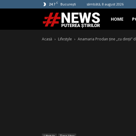
C
24.7
sâmbătă, 8 august 2026
București
Hashtag
HOME
P
Acasă
Lifestyle
Anamaria Prodan ține „cu dinții” d
News