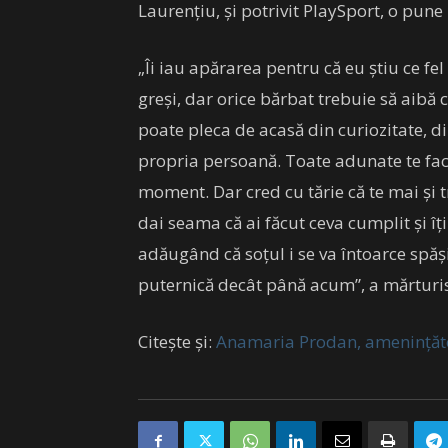
Laurențiu, și potrivit PlaySport, o pune
„Îi iau apărarea pentru că eu știu ce fe
greși, dar orice bărbat trebuie să aibă
poate pleca de acasă din curiozitate, di
propria persoană. Toate adunate te fac s
moment. Dar cred cu tărie că te mai și tr
dai seama că ai făcut ceva cumplit și îț
adăugând că soțul i se va întoarce spășit,
puternică decât până acum”, a mărturis
Citește și:
Anamaria Prodan, amenințătoa