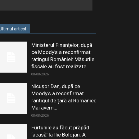
Ultimul articol
Ministerul Finanțelor, după
ce Moody’s a reconfirmat
ratingul României: Măsurile
fiscale au fost realizate...
08/08/2026
Nicușor Dan, după ce
Moody’s a reconfirmat
rantigul de țară al României:
Mai avem...
08/08/2026
Furtunile au făcut prăpăd
‘acasă’ la Ilie Bolojan: A