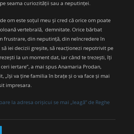
 pe seama curiozității sau a neputinței.
l de om este soțul meu și cred că orice om poate
 coloană vertebrală, demnitate. Orice bărbat
n frustrare, din neputință, din neîncredere în
ă iei decizii greșite, să reacționezi nepotrivit pe
ezești la un moment dat, iar când te trezești, îți
i ceri iertare”, a mai spus Anamaria Prodan,
 „își va ține familia în brațe și o va face și mai
it impresara.
re la adresa orișicui se mai „leagă” de Reghe