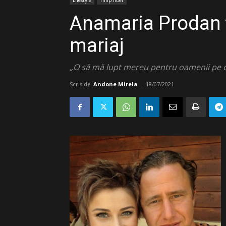
Lifestyle
Timp liber
Anamaria Prodan ți
mariaj
„O să mă lupt mereu pentru oamenii pe ca
Scris de
Andone Mirela
-
18/07/2021