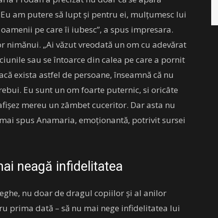
. „Eu am putere să lupt și pentru ei, mulțumesc lui
amenii pe care îi iubesc”, a spus impresara.
tor nimănui. „Ai văzut vreodată un om cu adevărat
iciunile sau se întoarce din calea pe care a pornit
acă exista astfel de persoane, înseamnă că nu
rebui. Eu sunt un om foarte puternic, si oricâte
 afișez mereu un zâmbet cuceritor. Dar asta nu
 a mai spus Anamaria, emoționantă, potrivit sursei
i neagă infidelitatea
eghe, nu doar de dragul copiilor și al anilor
u prima dată – să nu mai nege infidelitatea lui