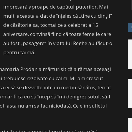
impresară aproape de capătul puterilor. Mai
mult, aceasta a dat de înțeles că „ține cu dinții”
de căsătoria sa, tocmai ce a celebrat a 15
aniversare, convinsă fiind că toate femeile care
au fost „pasagere” în viața lui Reghe au făcut-o
pentru faimă.
Anamaria Prodan a mărturisit că a rămas aceeași
ii trebuiesc rezolvate cu calm. Mi-am crescut
a ei să se dezvolte într-un mediu sănătos, fericit.
m ar fi ca eu să încep să îmi denigrez soțul, să-l
 pot, asta nu am sa fac niciodată. Ce e în sufletul
ria Prodan a precizat nu doar că se apără