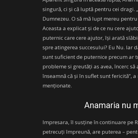
singură, ci și că luptă pentru cei dragi
Dumnezeu. O să mă lupt mereu pentru o
Aceasta a explicat și de ce nu cere aju
puternic care cere ajutor, își arată slăb
spre atingerea succesului? Eu Nu. Iar d
sunt suficient de puternice precum ar t
probleme si greutăți as avea, încerc să
înseamnă că și în suflet sunt fericită”,
menționate.
Anamaria nu ma
Impresara, îl susține în continuare pe R
petrecuți împreună, are puterea – pentr