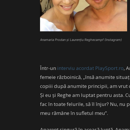
Anamaria Prodan și Laurențiu Reghecampf (Instagram)
Într-un
interviu acordat PlaySport.ro
, 
femeie războinică, „însă anumite situaț
copiii după anumite principii, am vrut c
Și eu și Reghe am luptat pentru asta. Cu
fac în toate felurile, să îl înjur? Nu, nu
meu rămâne în sufletul meu”.
Aparent singură în aceasă luptă, Anama