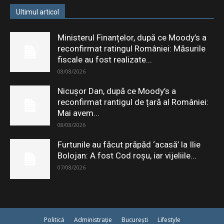
Ultimul articol
Ministerul Finanțelor, după ce Moody’s a
reconfirmat ratingul României: Măsurile
fiscale au fost realizate...
08/08/2026
Nicușor Dan, după ce Moody’s a
reconfirmat rantigul de țară al României:
Mai avem...
08/08/2026
Furtunile au făcut prăpăd ‘acasă’ la Ilie
Bolojan: A fost Cod roșu, iar vijeliile...
07/08/2026
Politică
Administrație
București
Lifestyle