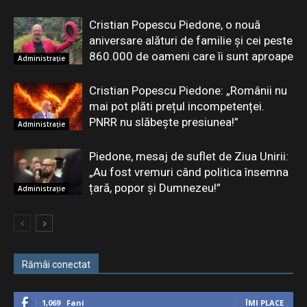
Cristian Popescu Piedone, o nouă
aniversare alături de familie și cei peste
860.000 de oameni care îi sunt aproape
Administrație
Cristian Popescu Piedone: „Românii nu
mai pot plăti prețul incompetenței.
PNRR nu slăbește presiunea!”
Administrație
Piedone, mesaj de suflet de Ziua Unirii:
„Au fost vremuri când politica însemna
țară, popor și Dumnezeu!”
Administrație
Rămâi conectat
1,069
Fani
ÎMI PLACE