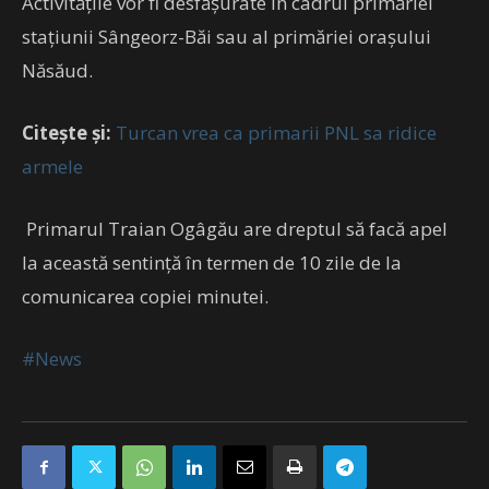
Activitățile vor fi desfășurate în cadrul primăriei
staţiunii Sângeorz-Băi sau al primăriei oraşului
Năsăud.
Citește și:
Turcan vrea ca primarii PNL sa ridice
armele
Primarul Traian Ogâgău are dreptul să facă apel
la această sentinţă în termen de 10 zile de la
comunicarea copiei minutei.
#News