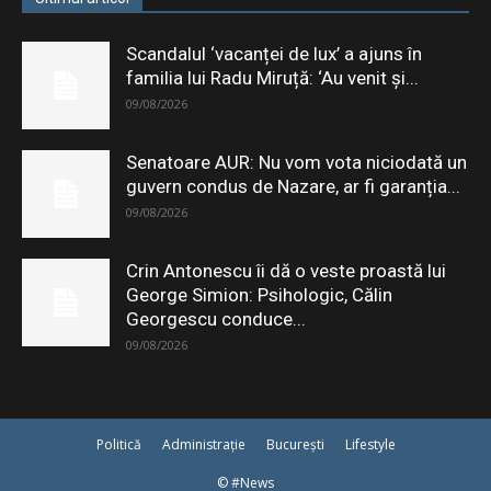
Scandalul ‘vacanței de lux’ a ajuns în
familia lui Radu Miruță: ‘Au venit și...
09/08/2026
Senatoare AUR: Nu vom vota niciodată un
guvern condus de Nazare, ar fi garanția...
09/08/2026
Crin Antonescu îi dă o veste proastă lui
George Simion: Psihologic, Călin
Georgescu conduce...
09/08/2026
Politică
Administrație
București
Lifestyle
© #News