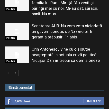
familia lui Radu Miruță: ‘Au venit și
părinții mei cu noi. Mi-au dat, săracii,
Politică
banii. Nu m-au...
Senatoare AUR: Nu vom vota niciodată
un guvern condus de Nazare, ar fi
garanția prăbușirii în abis
Politică
Crin Antonescu vine cu o soluție
neașteptată la actuala criză politică:
Nicușor Dan ar trebui să demisioneze
Politică
Rămâi conectat
1,069
Fani
ÎMI PLACE