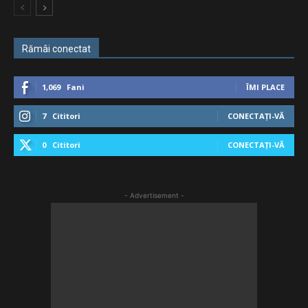
Rămâi conectat
1,069
Fani
ÎMI PLACE
7
Cititori
CONECTAȚI-VĂ
0
Cititori
CONECTAȚI-VĂ
- Advertisement -