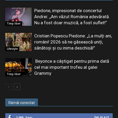
Piedone, impresionat de concertul
Andrei: „Am văzut România adevărată.
Nu a fost doar muzică, a fost suflet!”
Timp liber
Cristian Popescu Piedone: „La mulți ani,
români! 2026 să ne găsească uniți,
sănătoși și cu inima deschisă!”
Lifestyle
Beyonce a câștigat pentru prima dată
cel mai important trofeu al galei
Grammy
Timp liber
Rămâi conectat
1,069
Fani
ÎMI PLACE