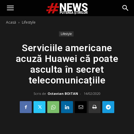
Acasă
Lifestyle
Lifestyle
Serviciile americane
acuză Huawei că poate
asculta în secret
telecomunicațiile
Scris de
Octavian BOITAN
-
14/02/2020