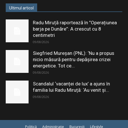
Ultimul articol
Radu Miruță raportează în ”Operațiunea
barja pe Dunăre”: A crescut cu 8
centimetri
09/08/2026
Siegfried Mureșan (PNL): ‘Nu a propus
nicio măsură pentru depăşirea crizei
energetice. Tot ce...
09/08/2026
Scandalul ‘vacanței de lux’ a ajuns în
familia lui Radu Miruță: ‘Au venit și...
09/08/2026
Politică
Administrație
București
Lifestyle