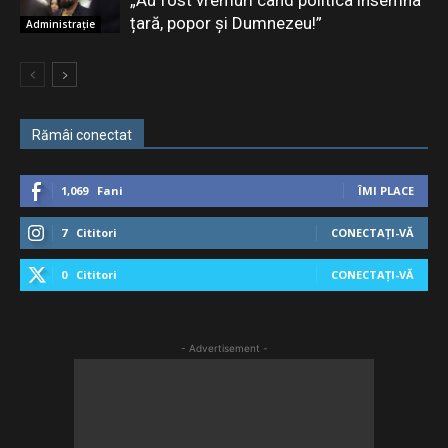
„Au fost vremuri când politica însemna
țară, popor și Dumnezeu!”
Administrație
Rămâi conectat
1,069
Fani
ÎMI PLACE
7
Cititori
CONECTAȚI-VĂ
0
Cititori
CONECTAȚI-VĂ
- Advertisement -