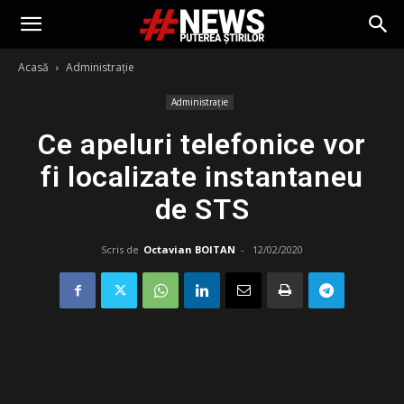
Acasă
Administrație
Administrație
Ce apeluri telefonice vor
fi localizate instantaneu
de STS
Scris de
Octavian BOITAN
-
12/02/2020