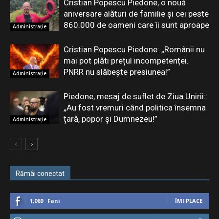
Cristian Popescu Piedone, o nouă
aniversare alături de familie și cei peste
860.000 de oameni care îi sunt aproape
Administrație
Cristian Popescu Piedone: „Românii nu
mai pot plăti prețul incompetenței.
PNRR nu slăbește presiunea!”
Administrație
Piedone, mesaj de suflet de Ziua Unirii:
„Au fost vremuri când politica însemna
țară, popor și Dumnezeu!”
Administrație
Rămâi conectat
1,069
Fani
ÎMI PLACE