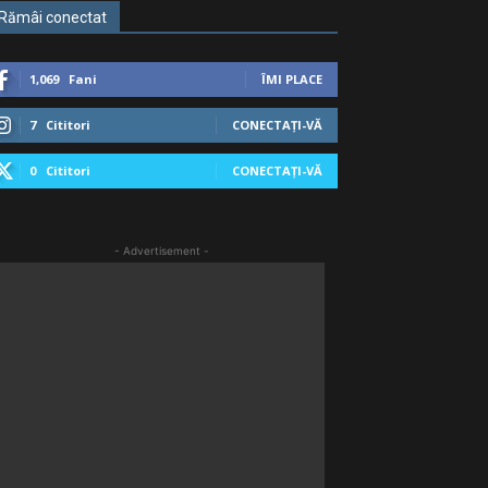
Rămâi conectat
1,069
Fani
ÎMI PLACE
7
Cititori
CONECTAȚI-VĂ
0
Cititori
CONECTAȚI-VĂ
- Advertisement -