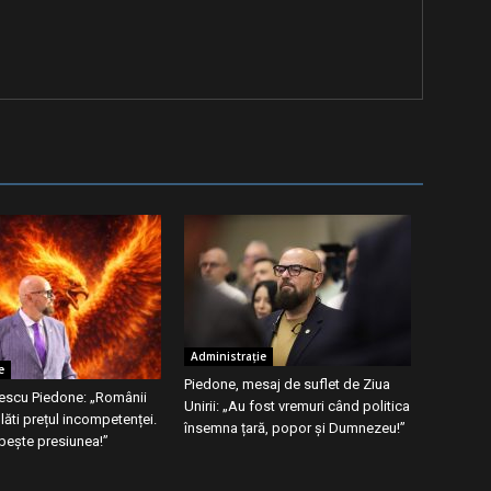
Administrație
e
Piedone, mesaj de suflet de Ziua
pescu Piedone: „Românii
Unirii: „Au fost vremuri când politica
lăti prețul incompetenței.
însemna țară, popor și Dumnezeu!”
bește presiunea!”