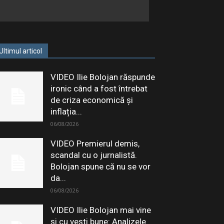
Ultimul articol
VIDEO Ilie Bolojan răspunde
ironic când a fost întrebat
de criza economică și
inflația...
06/08/2026
VIDEO Premierul demis,
scandal cu o jurnalistă.
Bolojan spune că nu se vor
da...
06/08/2026
VIDEO Ilie Bolojan mai vine
și cu vești bune: Analizele