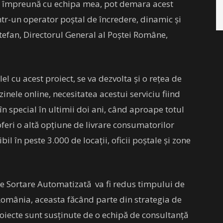
ă, împreună cu echipa mea, pot demara acest
tr-un operator poștal de încredere, dinamic și
 Ștefan, Directorul General al Poștei Române,
 cu acest proiect, se va dezvolta și o rețea de
nele online, necesitatea acestui serviciu fiind
în special în ultimii doi ani, când aproape totul
 oferi o altă opțiune de livrare consumatorilor
il în peste 3.000 de locații, oficii poștale și zone
 de Sortare Automatizată va fi redus timpului de
 România, aceasta făcând parte din strategia de
iecte sunt susținute de o echipă de consultanță