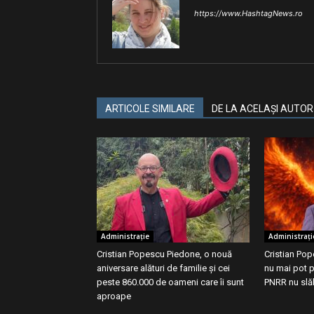
https://www.HashtagNews.ro
ARTICOLE SIMILARE
DE LA ACELAȘI AUTOR
Administrație
Administrați
Cristian Popescu Piedone, o nouă
Cristian Po
aniversare alături de familie și cei
nu mai pot p
peste 860.000 de oameni care îi sunt
PNRR nu slă
aproape