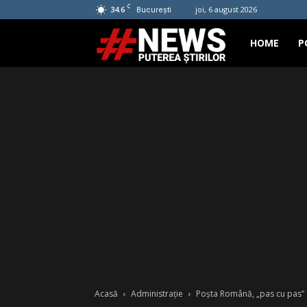
C
34.6
joi, 6 august 2026
București
Hashtag
HOME
P
News
Acasă
Administrație
Poșta Română, „pas cu pas” s