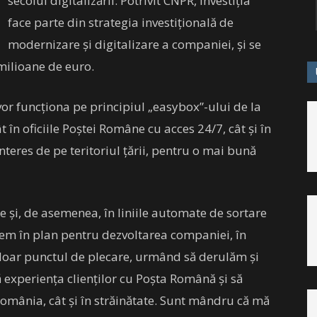
secolul digitalizării. Potrivit CNPR, investiția
face parte din strategia investițională de
modernizare și digitalizare a companiei, și se
 milioane de euro.
 vor funcționa pe principiul „easybox”-ului de la
t în oficiile Poștei Române cu acces 24/7, cât și în
 interes de pe teritoriul țării, pentru o mai bună
ale și, de asemenea, în liniile automate de sortare
avem în plan pentru dezvoltarea companiei, în
te doar punctul de plecare, urmând să derulăm și
ă experiența clienților cu Poșta Română și să
România, cât și în străinătate. Sunt mândru că mă