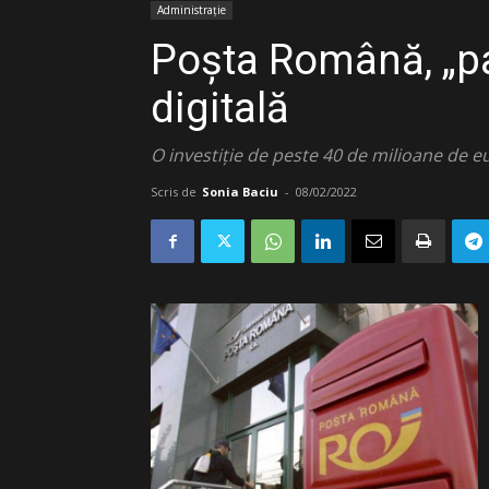
Administrație
Poșta Română, „pa
digitală
O investiție de peste 40 de milioane de e
Scris de
Sonia Baciu
-
08/02/2022