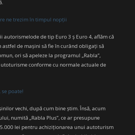
ă.
re ne trezim în timpul nopţii
ii autorismelode de tip Euro 3 ș Euro 4, aflăm că
 astfel de mașini să fie în curând obligați să
omun, ori să apeleze la programul „Rabla”,
e autoturisme conforme cu normale actuale de
 se poate!
nilor vechi, după cum bine știm. Însă, acum
lui, numită „Rabla Plus”, ce ar presupune
45.000 lei pentru achiziționarea unui autoturism