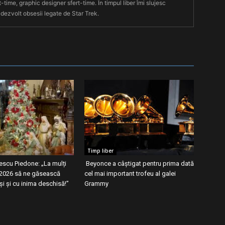
t-time, graphic designer sfert-time. În timpul liber îmi slujesc
 dezvolt obsesii legate de Star Trek.
Timp liber
escu Piedone: „La mulți
Beyonce a câștigat pentru prima dată
! 2026 să ne găsească
cel mai important trofeu al galei
oși și cu inima deschisă!”
Grammy