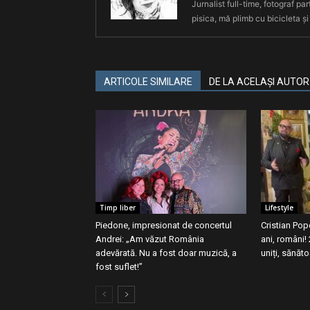
Jurnalist full-time, fotograf par
pisica, mă plimb cu bicicleta și
ARTICOLE SIMILARE
DE LA ACELAȘI AUTOR
Timp liber
Lifestyle
Piedone, impresionat de concertul
Cristian Pop
Andrei: „Am văzut România
ani, români
adevărată. Nu a fost doar muzică, a
uniți, sănăt
fost suflet!”