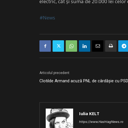
electric, cât și suma de 20.000 lei celo
#News
Articolul precedent
Clotilde Armand acuză PNL de cârdășie cu PS
Iulia KELT
https://www.HashtagNews.ro