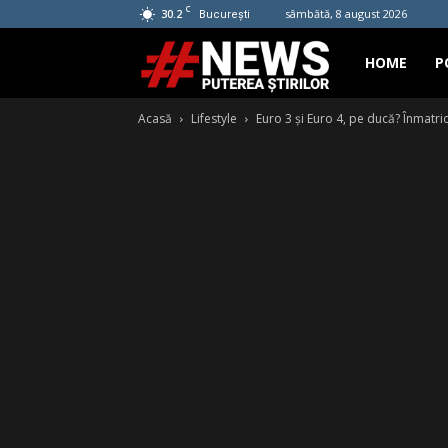
C
30.2
sâmbătă, 8 august 2026
București
Hashtag
HOME
P
Acasă
Lifestyle
Euro 3 și Euro 4, pe ducă? Înmatric
News