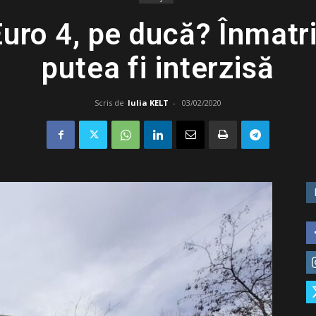
Euro 4, pe ducă? Înmatr
putea fi interzisă
Scris de
Iulia KELT
-
03/02/2020