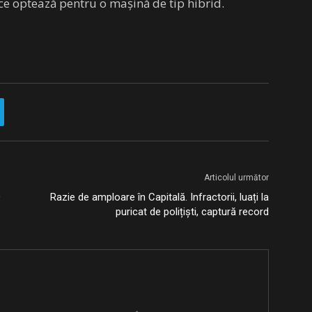
r ce optează pentru o mașină de tip hibrid.
Articolul următor
D
Razie de amploare în Capitală. Infractorii, luați la
puricat de polițiști, captură record