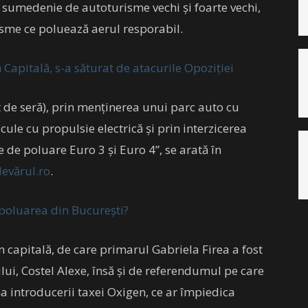
 sumedenie de autoturisme vechi și foarte vechi,
risme ce poluează aerul resporabil.
Capitală, s-a săturat de atacurile Opoziției
 de seră), prin menţinerea unui parc auto cu
cule cu propulsie electrică şi prin interzicerea
 de poluare Euro 3 şi Euro 4”, se arată în
evărul.ro
.
 poluarea din București?
 capitală, de care primarul Gabriela Firea a fost
lui, Costel Alexe, însă și de referendumul pe care
a introducerii taxei Oxigen, ce ar împiedica