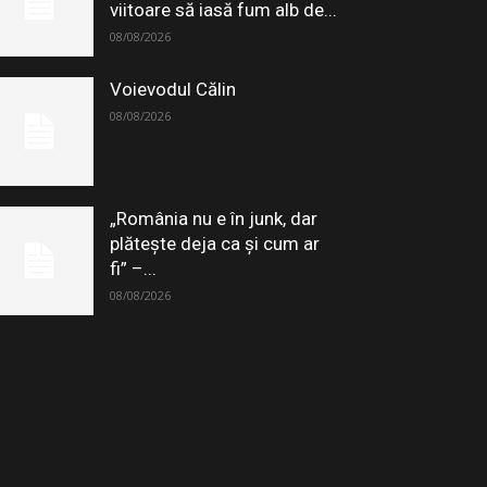
viitoare să iasă fum alb de...
08/08/2026
Voievodul Călin
08/08/2026
„România nu e în junk, dar
plătește deja ca și cum ar
fi” –...
08/08/2026