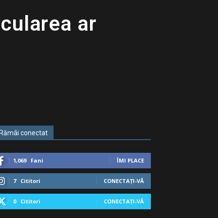
icularea ar
Rămâi conectat
1,069
Fani
ÎMI PLACE
7
Cititori
CONECTAȚI-VĂ
0
Cititori
CONECTAȚI-VĂ