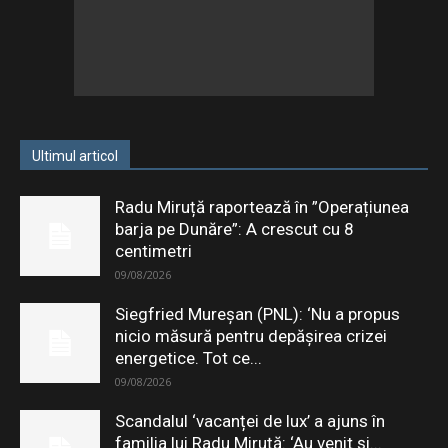
Ultimul articol
Radu Miruță raportează în ”Operațiunea
barja pe Dunăre”: A crescut cu 8
centimetri
09/08/2026
Siegfried Mureșan (PNL): ‘Nu a propus
nicio măsură pentru depăşirea crizei
energetice. Tot ce...
09/08/2026
Scandalul ‘vacanței de lux’ a ajuns în
familia lui Radu Miruță: ‘Au venit și...