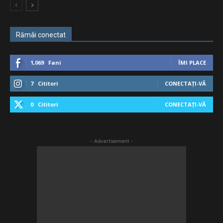
Rămâi conectat
1,069
Fani
ÎMI PLACE
7
Cititori
CONECTAȚI-VĂ
0
Cititori
CONECTAȚI-VĂ
- Advertisement -