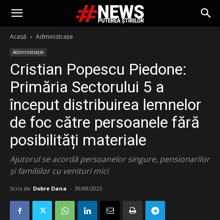
Acasă
Administrație
Administrație
Cristian Popescu Piedone:
Primăria Sectorului 5 a
început distribuirea lemnelor
de foc către persoanele fără
posibilități materiale
Ajutorul se acordă persoanelor singure, pensionarilor
și familiilor cu venituri mici
Scris de
Dobre Dana
-
30/08/2023