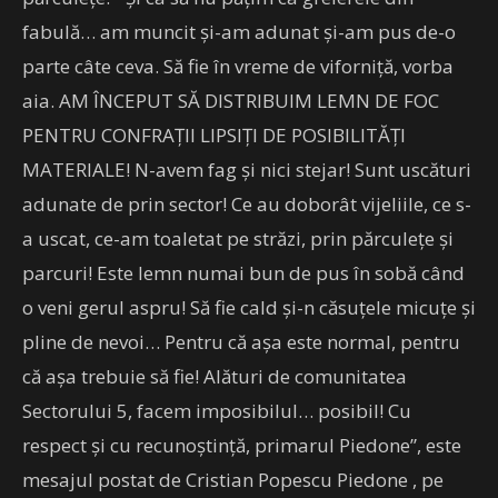
fabulă… am muncit și-am adunat și-am pus de-o
parte câte ceva. Să fie în vreme de viforniță, vorba
aia. AM ÎNCEPUT SĂ DISTRIBUIM LEMN DE FOC
PENTRU CONFRAȚII LIPSIȚI DE POSIBILITĂȚI
MATERIALE! N-avem fag și nici stejar! Sunt uscături
adunate de prin sector! Ce au doborât vijeliile, ce s-
a uscat, ce-am toaletat pe străzi, prin părculețe și
parcuri! Este lemn numai bun de pus în sobă când
o veni gerul aspru! Să fie cald și-n căsuțele micuțe și
pline de nevoi… Pentru că așa este normal, pentru
că așa trebuie să fie! Alături de comunitatea
Sectorului 5, facem imposibilul… posibil! Cu
respect și cu recunoștință, primarul Piedone”, este
mesajul postat de Cristian Popescu Piedone , pe