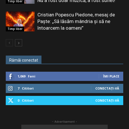
Nu a fost doar muzică, a fost suflet!”
Timp liber
Cristian Popescu Piedone, mesaj de
Paște: „Să lăsăm mândria și să ne
întoarcem la oameni”
Timp liber
Rămâi conectat
1,069
Fani
ÎMI PLACE
7
Cititori
CONECTAȚI-VĂ
0
Cititori
CONECTAȚI-VĂ
- Advertisement -