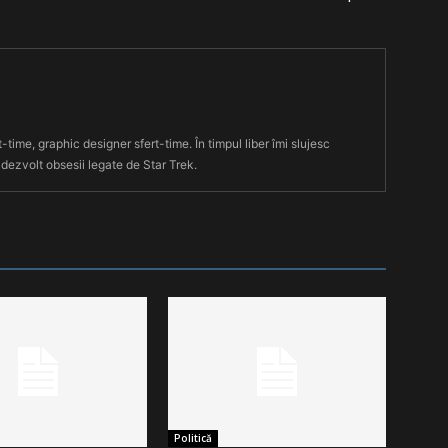
t-time, graphic designer sfert-time. În timpul liber îmi slujesc
 dezvolt obsesii legate de Star Trek.
Politică