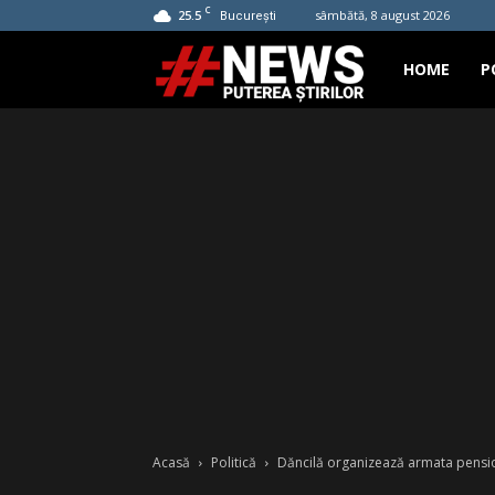
C
25.5
sâmbătă, 8 august 2026
București
Hashtag
HOME
P
News
Acasă
Politică
Dăncilă organizează armata pensio