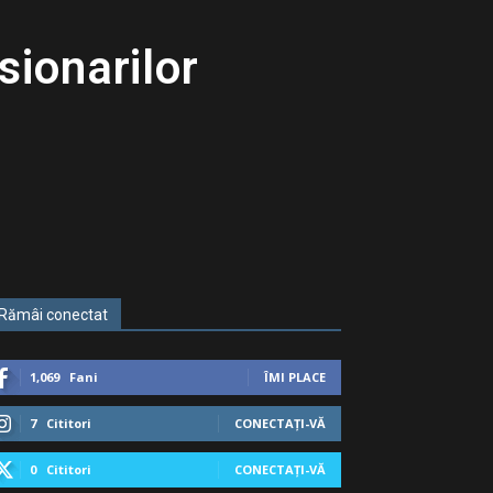
ionarilor
Rămâi conectat
1,069
Fani
ÎMI PLACE
7
Cititori
CONECTAȚI-VĂ
0
Cititori
CONECTAȚI-VĂ