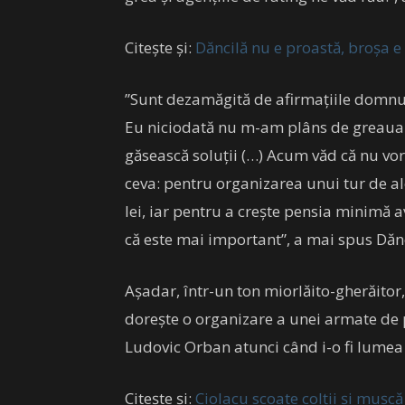
Citește și:
Dăncilă nu e proastă, broșa e
”Sunt dezamăgită de afirmațiile domnu
Eu niciodată nu m-am plâns de greaua 
găsească soluții (…) Acum văd că nu vor
ceva: pentru organizarea unui tur de a
lei, iar pentru a crește pensia minimă
că este mai important”, a mai spus Dănc
Așadar, într-un ton miorlăito-gherăito
dorește o organizare a unei armate de 
Ludovic Orban atunci când i-o fi lumea 
Citește și:
Ciolacu scoate colții și mușc