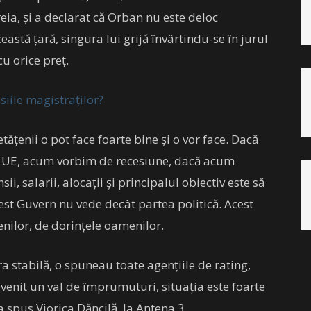
reia, și a declarat că Orban nu este deloc
eastă țară, singura lui grijă învârtindu-se în jurul
cu orice preț.
siile magistraților?
tățenii o pot face foarte bine și o vor face. Dacă
n UE, acum vorbim de recesiune, dacă acum
, salarii, alocații și principalul obiectiv este să
est Guvern nu vede decât partea politică. Acest
nilor, de dorințele oamenilor.
a stabilă, o spuneau toate agențiile de rating,
venit un val de împrumuturi, situația este foarte
 a spus Viorica Dăncilă, la Antena 3