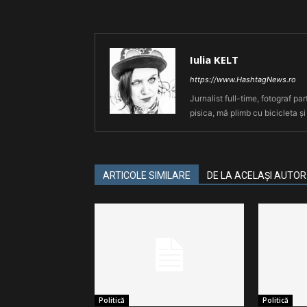
Iulia KELT
https://www.HashtagNews.ro
Jurnalist full-time, fotograf par
pisica, mă plimb cu bicicleta și
ARTICOLE SIMILARE
DE LA ACELAȘI AUTOR
Politică
Politică