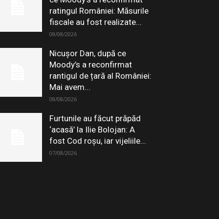
ratingul României: Măsurile
fiscale au fost realizate...
08/08/2026
Nicușor Dan, după ce
Moody’s a reconfirmat
rantigul de țară al României:
Mai avem...
08/08/2026
Furtunile au făcut prăpăd
‘acasă’ la Ilie Bolojan: A
fost Cod roșu, iar vijeliile...
07/08/2026