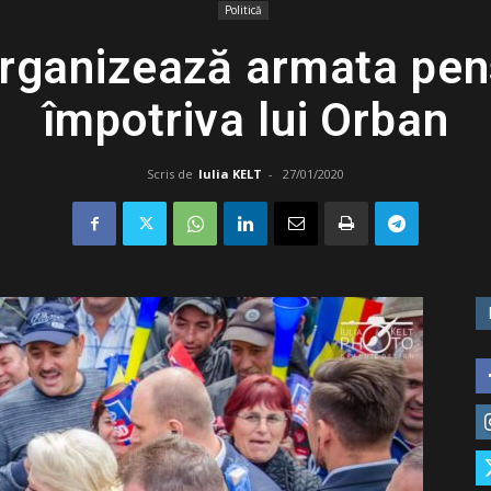
Politică
organizează armata pens
împotriva lui Orban
Scris de
Iulia KELT
-
27/01/2020