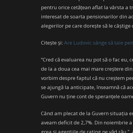
pentru orice cetățean aflat la vârsta a t
interesat de soarta pensionarilor din ac
alegerilor pe care dorește să le câștige 
Citește și:
Are Ludovic sânge să taie pen
”Cred că evaluarea nu pot să o fac eu, ce
de la a doua cea mai mare creștere di
vorbim despre faptul că nu creștem pensii
se ajungă la anticipate, înseamnă că ac
Guvern nu ține cont de speranțele oame
Când am plecat de la Guvern situația er
aveam deficit de 2,7%. Din noiembrie a 
grea și agențiile de rating ne văd rău.”,