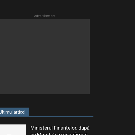
- Advertisement -
Ultimul articol
Ministerul Finanțelor, după
ce Moody’s a reconfirmat