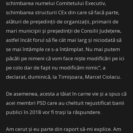
schimbarea numelui Comitetului Executiv,
schimbarea structurii CEx din care să facă parte,
alături de preşedinţii de organizaţii, primarii de
mari municipii şi preşedinţii de Consilii Judeţene,
astfel încât forul să fie cât mai larg şi niciodată să
se mai întâmple ce s-a întâmplat. Nu mai putem
păcăli pe nimeni că vom face nişte modificări pe ici
pe colo dar de fapt nu modificăm nimic”, a
declarat, duminică, la Timişoara, Marcel Ciolacu.
De asemenea, acesta a tăiat în carne vie și a spus că
acei membri PSD care au cheltuit nejustificat banii
publici în 2018 vor fi trași la răspundere.
Am cerut şi eu parte din raport să-mi explice. Am