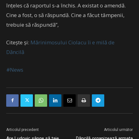
înţeles că raportul s-a închis. A existat o amendă.
Cine a fost, o să răspundă. Cine a făcut tâmpenii,
trebuie să răspundă”,
Citește și:
Mărinimosului Ciolacu îi e milă de
Dăncilă
#News
Articolul precedent
Articolul următor
Are Ludovic sânge să taie
Dăncilă organizează armata