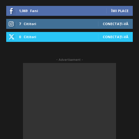
1,069
Fani
ÎMI PLACE
7
Cititori
CONECTAȚI-VĂ
0
Cititori
CONECTAȚI-VĂ
- Advertisement -