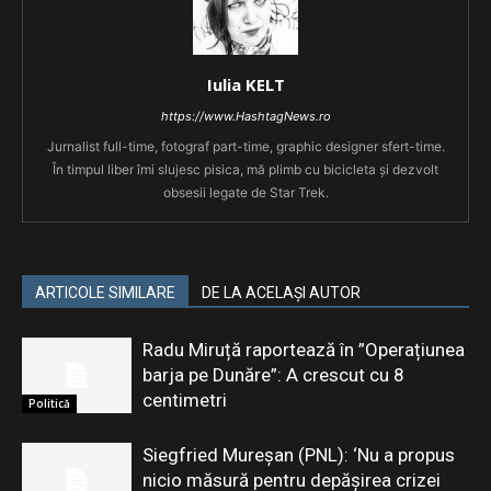
Iulia KELT
https://www.HashtagNews.ro
Jurnalist full-time, fotograf part-time, graphic designer sfert-time.
În timpul liber îmi slujesc pisica, mă plimb cu bicicleta și dezvolt
obsesii legate de Star Trek.
ARTICOLE SIMILARE
DE LA ACELAȘI AUTOR
Radu Miruță raportează în ”Operațiunea
barja pe Dunăre”: A crescut cu 8
centimetri
Politică
Siegfried Mureșan (PNL): ‘Nu a propus
nicio măsură pentru depăşirea crizei