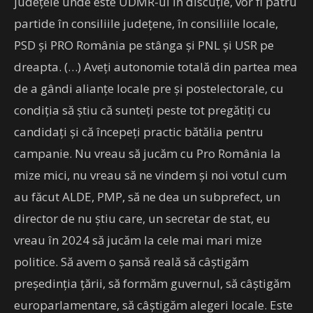
judeţele unde este UDMR-ul în discuţie, vor fi patru
partide în consiliile judeţene, în consiliile locale,
PSD şi PRO România pe stânga şi PNL şi USR pe
dreapta. (…) Aveţi autonomie totală din partea mea
de a gândi alianţe locale pre şi postelectorale, cu
condiţia să ştiu că sunteţi peste tot pregătiţi cu
candidaţi şi că începeţi practic bătălia pentru
campanie. Nu vreau să jucăm cu Pro România la
mize mici, nu vreau să ne vindem şi noi votul cum
au făcut ALDE, PMP, să ne dea un subprefect, un
director de nu ştiu care, un secretar de stat, eu
vreau în 2024 să jucăm la cele mai mari mize
politice. Să avem o şansă reală să câştigăm
preşedinţia ţării, să formăm guvernul, să câştigăm
europarlamentare, să câştigăm alegeri locale. Este