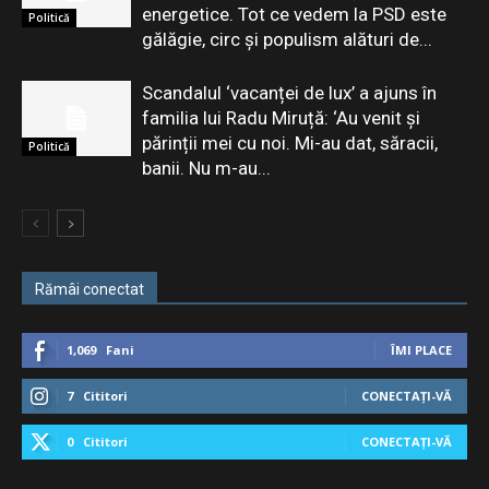
energetice. Tot ce vedem la PSD este
Politică
gălăgie, circ şi populism alături de...
Scandalul ‘vacanței de lux’ a ajuns în
familia lui Radu Miruță: ‘Au venit și
părinții mei cu noi. Mi-au dat, săracii,
Politică
banii. Nu m-au...
Rămâi conectat
1,069
Fani
ÎMI PLACE
7
Cititori
CONECTAȚI-VĂ
0
Cititori
CONECTAȚI-VĂ