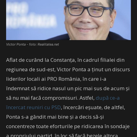
Victor Ponta - foto: Realitatea.net
Aflat de curând la Constanța, în cadrul filialei din
regiunea de sud-est, Victor Ponta a ținut un discurs
liderilor locali ai PRO România, în care i-a
îndemnat să ridice nasul un pic mai sus de acum și
să nu mai facă compromisuri. Astfel,
după ce-a
încercat reuniri cu PSD
, încercări eșuate, de altfel,
Ponta s-a gândit mai bine și a decis să-și
concentreze toate eforturile pe ridicarea în sondaje
a propriului partid, în loc să facă bezele altora.