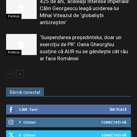
425 de ani, ‘aceleași interese imperiale’:
Călin Georgescu leagă uciderea lui
Mihai Viteazul de ‘globaliștii
Politică
anticreștini’
‘Suspendarea președintelui, doar un
exercițiu de PR’: Oana Gheorghiu
susține că AUR nu se gândește cât rău
Politică
ar face României
Rămâi conectat
1,069
Fani
ÎMI PLACE
7
Cititori
CONECTAȚI-VĂ
0
Cititori
CONECTAȚI-VĂ