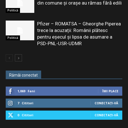
din comune și orașe au rămas fără edili
Politică
Pfizer – ROMATSA – Gheorghe Piperea
trece la acuzații: Românii plătesc
pentru eşecul şi lipsa de asumare a
Politică
PSD-PNL-USR-UDMR
Rămâi conectat
1,069
Fani
ÎMI PLACE
7
Cititori
CONECTAȚI-VĂ
0
Cititori
CONECTAȚI-VĂ