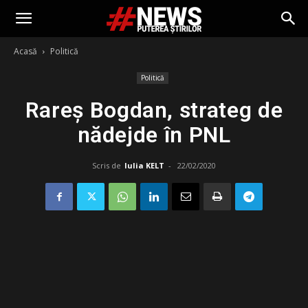
Acasă
Politică
Politică
Rareș Bogdan, strateg de
nădejde în PNL
Scris de
Iulia KELT
-
22/02/2020