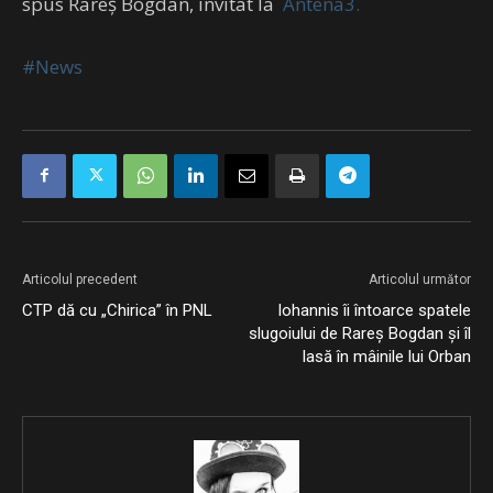
spus Rareș Bogdan, invitat la
Antena3.
#News
Articolul precedent
Articolul următor
CTP dă cu „Chirica” în PNL
Iohannis îi întoarce spatele
slugoiului de Rareș Bogdan și îl
lasă în mâinile lui Orban