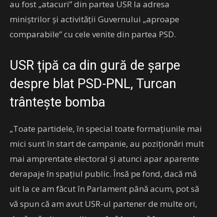
au fost „atacuri” din partea USR la adresa
miniştrilor şi activităţii Guvernului „aproape
comparabile” cu cele venite din partea PSD.
USR țipă ca din gură de șarpe
despre blat PSD-PNL, Turcan
trântește bomba
„Toate partidele, în special toate formaţiunile mai
mici sunt în start de campanie, au poziţionări mult
mai amprentate electoral şi atunci apar aparente
derapaje în spaţiul public. Însă pe fond, dacă mă
uit la ce am făcut în Parlament până acum, pot să
vă spun că am avut USR-ul partener de multe ori,