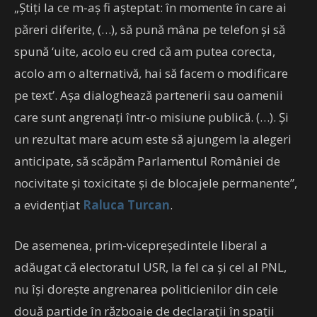
„Ştiţi la ce m-aş fi aşteptat: în momente în care ai
păreri diferite, (…), să pună mâna pe telefon şi să
spună ‘uite, acolo eu cred că am putea corecta,
acolo am o alternativă, hai să facem o modificare
pe text’. Aşa dialoghează partenerii sau oamenii
care sunt angrenaţi într-o misiune publică. (…). Şi
un rezultat mare acum este să ajungem la alegeri
anticipate, să scăpăm Parlamentul României de
nocivitate şi toxicitate şi de blocajele permanente”,
a evidenţiat
Raluca Turcan
.
De asemenea, prim-vicepreşedintele liberal a
adăugat că electoratul USR, la fel ca şi cel al PNL,
nu îşi doreşte angrenarea politicienilor din cele
două partide în războaie de declaraţii în spaţii