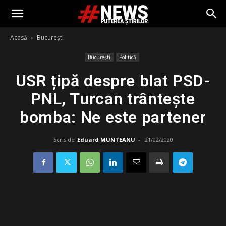
Acasă
București
București
Politică
USR țipă despre blat PSD-
PNL, Turcan trântește
bomba: Ne este partener
Scris de
Eduard MUNTEANU
-
21/02/2020