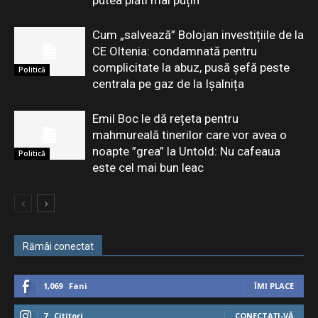
Cum „salvează” Bolojan investițiile de la
CE Oltenia: condamnată pentru
complicitate la abuz, pusă șefă peste
Politică
centrala pe gaz de la Ișalnița
Emil Boc le dă rețeta pentru
mahmureală tinerilor care vor avea o
noapte ”grea” la Untold: Nu cafeaua
Politică
este cel mai bun leac
Rămâi conectat
1,069
Fani
ÎMI PLACE
7
Cititori
CONECTAȚI-VĂ