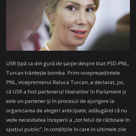
USR țipă ca din gură de șarpe despre blat PSD-PNL,
Turcan trântește bomba. Prim-vicepreşedintele
PNL, vicepremierul Raluca Turcan, a declarat, joi,
că USR a fost partenerul liberalilor în Parlament şi
este un partener şi în procesul de ajungere la
organizarea de alegeri anticipate, adăugând că nu
vede necesitatea începerii a „tot felul de războaie în
spaţiul public”, în condiţiile în care în ultimele zile