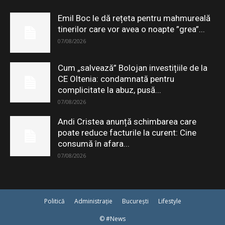
Emil Boc le dă rețeta pentru mahmureală
tinerilor care vor avea o noapte ”grea”...
07/08/2026
Cum „salvează” Bolojan investițiile de la
CE Oltenia: condamnată pentru
complicitate la abuz, pusă...
07/08/2026
Andi Cristea anunță schimbarea care
poate reduce facturile la curent: Cine
consumă în afara...
07/08/2026
Politică
Administrație
București
Lifestyle
© #News