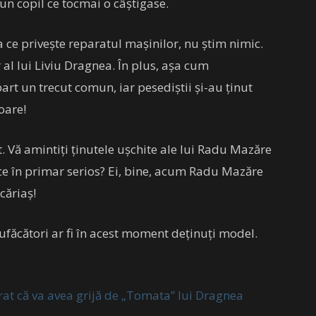
 un copil ce tocmai o câștigase.
 ce privește reparatul mașinilor, nu știm nimic.
 al lui Liviu Dragnea. În plus, așa cum
rt un trecut comun, iar pesediștii și-au ținut
oare!
t. Vă amintiți ținutele ușchite ale lui Radu Mazăre
ce în primar serios? Ei, bine, acum Radu Mazăre
căriaș!
ăufăcători ar fi în acest moment deținuți model.
arat că va avea grijă de „Tomata” lui Dragnea