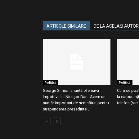
ARTICOLE SIMILARE
DE LA ACELAȘI AUTOR
Politică
Politică
George Simion anunță ofensiva
Cum se poate
împotriva lui Nicușor Dan: ‘Avem un
la carburanț
număr important de semnături pentru
telefon (Vic
suspendarea președintelui’