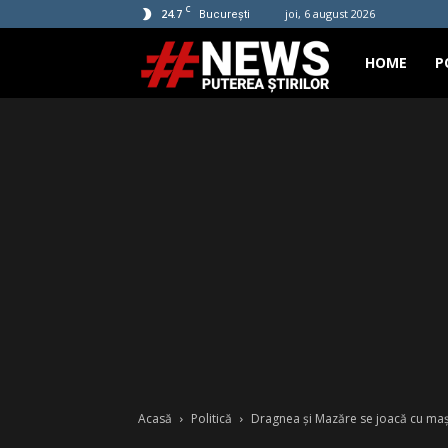
C
24.7
joi, 6 august 2026
București
Hashtag
HOME
P
News
Acasă
Politică
Dragnea și Mazăre se joacă cu maș