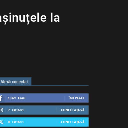
șinuțele la
Rămâi conectat
1,069
Fani
ÎMI PLACE
7
Cititori
CONECTAȚI-VĂ
0
Cititori
CONECTAȚI-VĂ