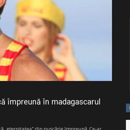
că împreună în madagascarul
că „eternitatea” din pușcărie împreună. Ce-ar