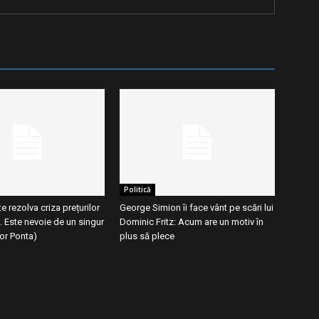
Politică
 rezolva criza prețurilor
George Simion îi face vânt pe scări lui
i. Este nevoie de un singur
Dominic Fritz: Acum are un motiv în
tor Ponta)
plus să plece