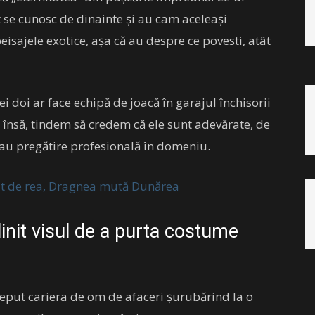
 se cunosc de dinainte și au cam aceleași
isajele exotice, așa că au despre ce povesti, atât
cei doi ar face echipă de joacă în garajul închisorii
 însă, tindem să credem că ele sunt adevărate, de
i au pregătire profesională în domeniu.
ât de rea, Dragnea mută Dunărea
init visul de a purta costume
eput cariera de om de afaceri șurubărind la o