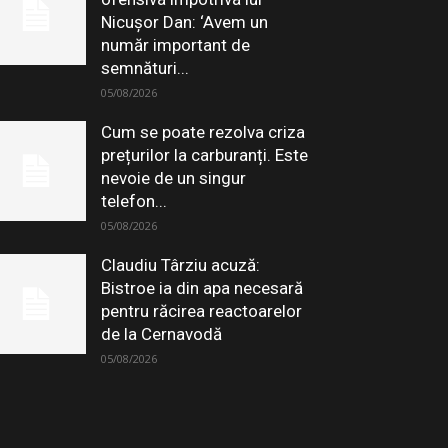
Nicușor Dan: ‘Avem un
număr important de
semnături...
05/08/2026
Cum se poate rezolva criza
prețurilor la carburanți. Este
nevoie de un singur
telefon...
05/08/2026
Claudiu Târziu acuză:
Bistroe ia din apa necesară
pentru răcirea reactoarelor
de la Cernavodă
05/08/2026