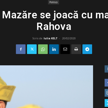
Politică
 Mazăre se joacă cu ma
Rahova
Scris de
Iulia KELT
-
20/02/2020