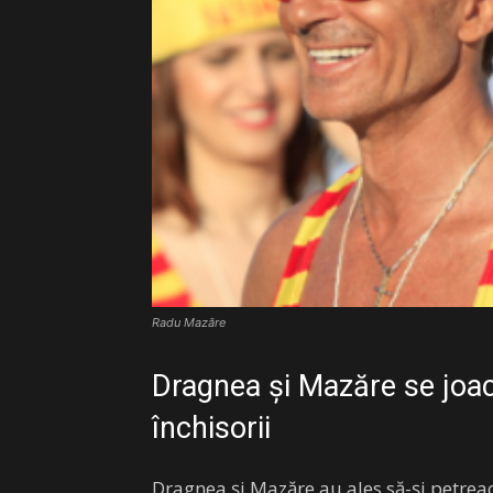
Radu Mazăre
Dragnea și Mazăre se joa
închisorii
Dragnea și Mazăre au ales să-și petrea