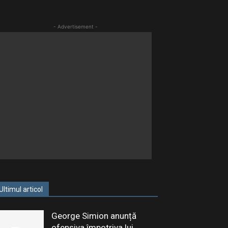
- Advertisement -
Ultimul articol
George Simion anunță
ofensiva împotriva lui