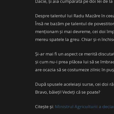
Dacie, și aia cumpărată pe doi lei de la
Despre talentul lui Radu Mazăre în ceea
Însă ne bazăm pe talentul de povestitor
menționam și mai devreme, cei doi împa
mereu spatele la greu. Chiar și-n închis
Și-ar mai fi un aspect ce merită discuta
și cum nu-i prea plăcea lui să se îmbra
are ocazia să se costumeze zilnic în puș
După spusele aceleiași surse, cei doi r
Bravo, băieți! Vedeți că se poate?
Citește și:
Ministrul Agriculturii a decl