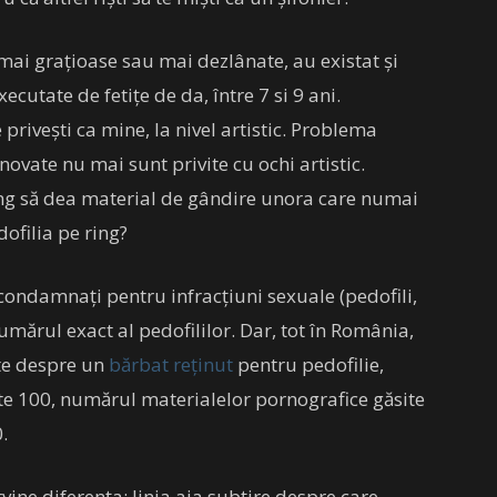
i mai grațioase sau mai dezlânate, au existat și
cutate de fetițe de da, între 7 si 9 ani.
privești ca mine, la nivel artistic. Problema
novate nu mai sunt privite cu ochi artistic.
ng să dea material de gândire unora care numai
dofilia pe ring?
condamnați pentru infracțiuni sexuale (pedofili,
numărul exact al pedofililor. Dar, tot în România,
ște despre un
bărbat reținut
pentru pedofilie,
ste 100, numărul materialelor pornografice găsite
.
rvine diferența; linia aia subțire despre care