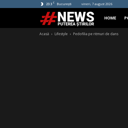
C
23.3
vineri, 7 august 2026
București
Hashtag
HOME
P
Acasă
Lifestyle
Pedofilia pe ritmuri de dans
News