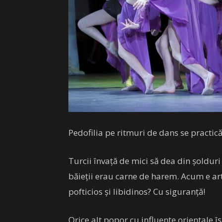
Pedofilia pe ritmuri de dans se practic
Turcii învață de mici să dea din șolduri
băieții erau carne de harem. Acum e artă
pofticios și libidinos? Cu siguranță!
Orice alt popor cu influențe orientale îș