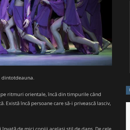
ă dintotdeauna.
 pe ritmuri orientale, încă din timpurile când
. Există încă persoane care să-i privească lasciv,
i învață de mici copiii același stil de dans. De cele