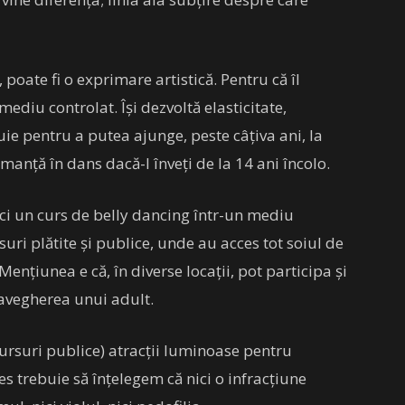
 poate fi o exprimare artistică. Pentru că îl
 mediu controlat. Își dezvoltă elasticitate,
buie pentru a putea ajunge, peste câțiva ani, la
manță în dans dacă-l înveți de la 14 ani încolo.
faci un curs de belly dancing într-un mediu
suri plătite și publice, unde au acces tot soiul de
ențiunea e că, în diverse locații, pot participa și
ravegherea unui adult.
cursuri publice) atracții luminoase pentru
les trebuie să înțelegem că nici o infracțiune