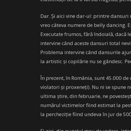
Dar. Și aici vine dar-ul: printre dansur
vreo câteva numere de belly dancing. Exe
Executate frumos, fără îndoială, dacă le 
intervine când aceste dansuri total nevi
Problema intervine când dansurile aju
la artistic și copilărie nu se gândesc. Pe
În prezent, în România, sunt 45.000 de 
violatori și proxeneți). Nu ni se spune 
ultima știre, din februarie, ne poveste
numărul victimelor fiind estimat la pe
la percheziție fiind undeva în jur de 500
Și aici, din punctul meu de vedere, inte