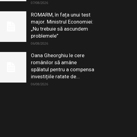
07/08/2026
ROMARM, în fața unui test
major. Ministrul Economiei:
„Nu trebuie să ascundem
problemele”
06/08/2026
Oana Gheorghiu le cere
românilor să amâne
spălatul pentru a compensa
investițiile ratate de...
06/08/2026