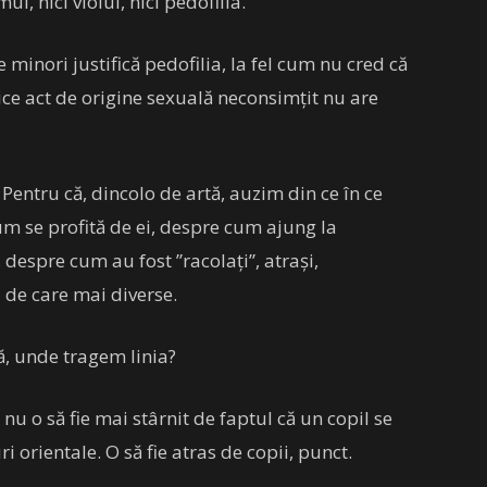
ul, nici violul, nici pedofilia.
 minori justifică pedofilia, la fel cum nu cred că
Orice act de origine sexuală neconsimțit nu are
entru că, dincolo de artă, auzim din ce în ce
m se profită de ei, despre cum ajung la
despre cum au fost ”racolați”, atrași,
i de care mai diverse.
ă, unde tragem linia?
nu o să fie mai stârnit de faptul că un copil se
 orientale. O să fie atras de copii, punct.