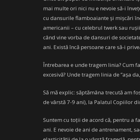
mai multe ori nici nu e nevoie să-i înve
cu dansurile flamboaiante și mișcări în
americanii – cu celebrul twerk sau rușii
când vine vorba de dansuri de societate,
ani. Există încă persoane care să-i prive
Întrebarea e unde tragem linia? Cum fa
excesivă? Unde tragem linia de ”așa da,
Să mă explic: săptămâna trecută am fos
de vârstă 7-9 ani), la Palatul Copiilor d
Suntem cu toții de acord că, pentru a f
ani. E nevoie de ani de antrenament, sacr
elasticității de la o vârstă fragedă, pentr