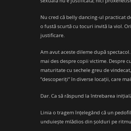
sexuală nu e justificată; nici proxenetism
Nu cred că belly dancing-ul practicat de
o fustă scurtă cu tocuri invită la viol. 
justificare.
Am avut aceste dileme după spectacol. P
mai des despre copii victime. Despre cu
maturitate cu sechele greu de vindecat, 
”descoperiți” în diverse locații, care ma
Dar. Ca să răspund la întrebarea inițial
Linia o tragem înțelegând că un pedofil 
unduiește mlădios din șolduri pe ritmuri