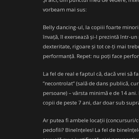
vorbeam mai sus:
Belly dancing-ul, la copiii foarte minori,
învață, îl exersează și-l prezintă într-un
dexteritate, rigoare și tot ce-ți mai tre
performanță. Repet: nu poți face perfor
La fel de real e faptul că, dacă vrei să 
”necontrolat” (sală de dans publică, cur
persoane) – vârsta minimă e de 14 ani. M
copii de peste 7 ani, dar doar sub sup
Ar putea fi ambele locații (concursuri/
pedofili? Bineînțeles! La fel de bineînțe