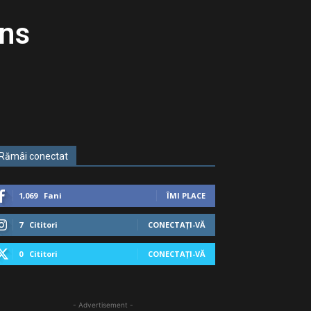
ans
Rămâi conectat
1,069
Fani
ÎMI PLACE
7
Cititori
CONECTAȚI-VĂ
0
Cititori
CONECTAȚI-VĂ
- Advertisement -