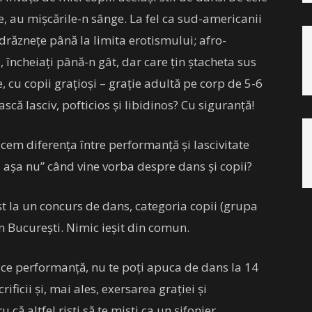
țe, au mișcările-n sânge. La fel ca sud-americanii
drăznețe până la limita erotismului; afro-
, încheiați până-n gât, dar care țin ștacheta sus
 cu copii grațioși – grație adultă pe corp de 5-6
ască lasciv, pofticios și libidinos? Cu siguranță!
cem diferența între performanță și lascivitate
 așa nu” când vine vorba despre dans și copii?
t la un concurs de dans, categoria copii (grupa
in București. Nimic ieșit din comun.
ace performanță, nu te poți apuca de dans la 14
ificii și, mai ales, exersarea grației și
u că altfel riști să te miști ca un șifonier.