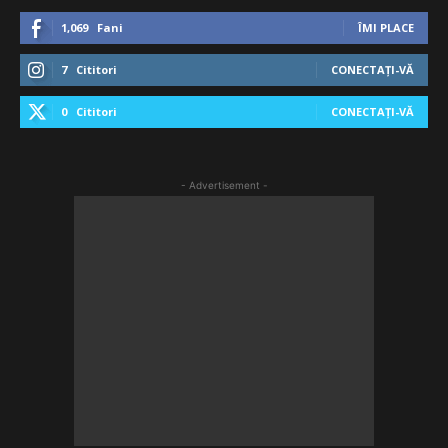
1,069
Fani
ÎMI PLACE
7
Cititori
CONECTAȚI-VĂ
0
Cititori
CONECTAȚI-VĂ
- Advertisement -