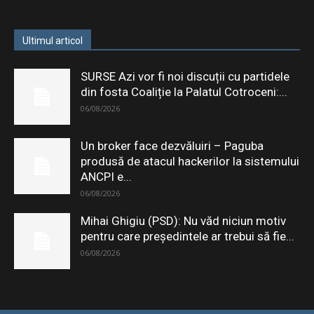
Ultimul articol
SURSE Azi vor fi noi discuții cu partidele
din fosta Coaliție la Palatul Cotroceni:...
06/08/2026
Un broker face dezvăluiri – Paguba
produsă de atacul hackerilor la sistemului
ANCPI e...
06/08/2026
Mihai Ghigiu (PSD): Nu văd niciun motiv
pentru care preşedintele ar trebui să fie...
06/08/2026