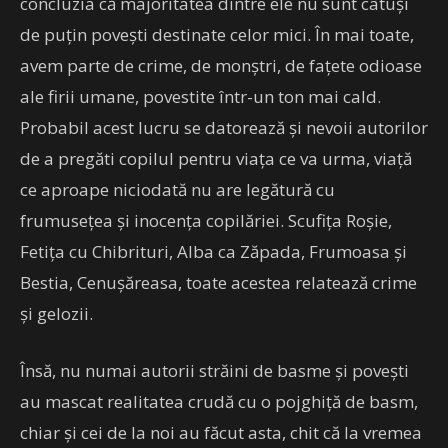
concluzia că majoritatea dintre ele nu sunt câtuși
de puțin povești destinate celor mici. În mai toate,
avem parte de crime, de monștri, de fațete odioase
ale firii umane, povestite într-un ton mai cald.
Probabil acest lucru se datorează și nevoii autorilor
de a pregăti copilul pentru viața ce va urma, viață
ce aproape niciodată nu are legătură cu
frumusețea și inocența copilăriei. Scufița Roșie,
Fetița cu Chibrituri, Alba ca Zăpada, Frumoasa și
Bestia, Cenușăreasa, toate acestea relatează crime
și gelozii.
Însă, nu numai autorii străini de basme și povești
au mascat realitatea crudă cu o pojghiță de basm,
chiar și cei de la noi au făcut asta, chit că la vremea