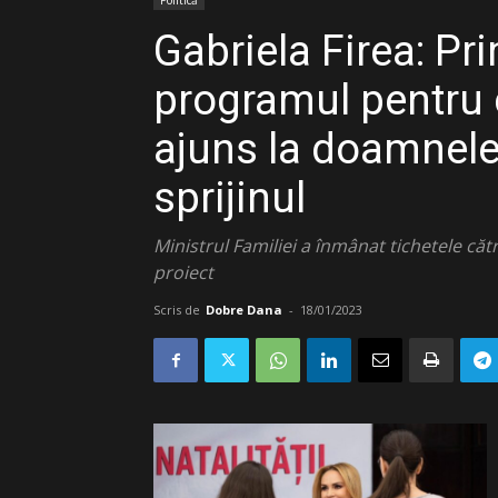
Politică
Gabriela Firea: Pr
programul pentru c
ajuns la doamnele 
sprijinul
Ministrul Familiei a înmânat tichetele că
proiect
Scris de
Dobre Dana
-
18/01/2023