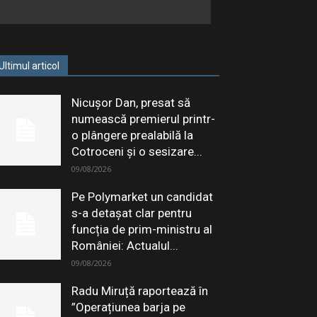
Ultimul articol
Nicușor Dan, presat să
numească premierul printr-
o plângere prealabilă la
Cotroceni și o sesizare...
09/08/2026
Pe Polymarket un candidat
s-a detașat clar pentru
funcția de prim-ministru al
României: Actualul...
09/08/2026
Radu Miruță raportează în
”Operațiunea barja pe