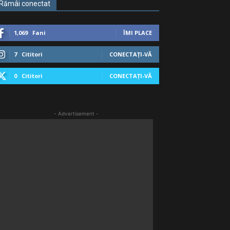
Rămâi conectat
1,069
Fani
ÎMI PLACE
7
Cititori
CONECTAȚI-VĂ
0
Cititori
CONECTAȚI-VĂ
- Advertisement -