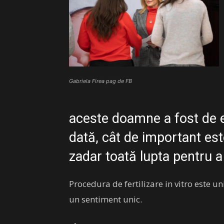
Gabriela Firea pag de FB
aceste doamne a fost de e
dată, cât de important este
zadar toată lupta pentru a 
Procedura de fertilizare in vitro este u
un sentiment unic.