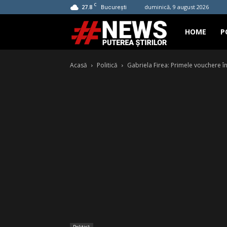
C
27.8
duminică, 9 august 2026
București
Hashtag
HOME
P
Acasă
Politică
Gabriela Firea: Primele vouchere în 
News