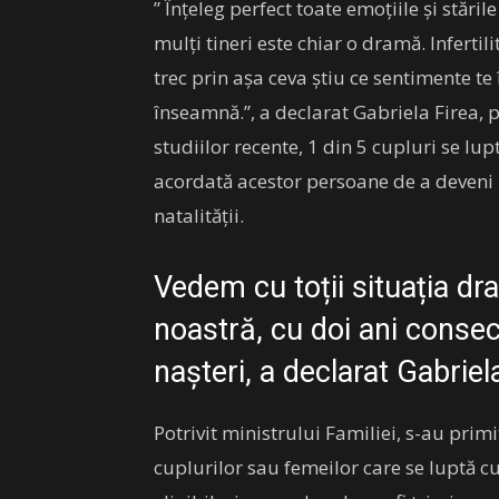
” Înțeleg perfect toate emoțiile și stăril
mulți tineri este chiar o dramă. Inferti
trec prin așa ceva știu ce sentimente te
înseamnă.”, a declarat Gabriela Firea, 
studiilor recente, 1 din 5 cupluri se lup
acordată acestor persoane de a deveni 
natalității.
Vedem cu toții situația dra
noastră, cu doi ani conse
nașteri, a declarat Gabriel
Potrivit ministrului Familiei, s-au prim
cuplurilor sau femeilor care se luptă cu