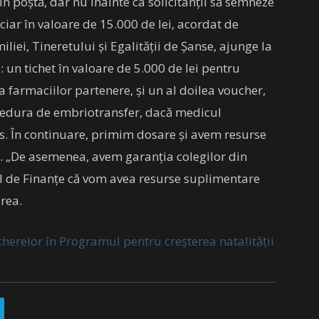
prin poștă, dar nu înainte ca solicitanții să semneze
nciar în valoare de 15.000 de lei, acordat de
iei, Tineretului și Egalității de Șanse, ajunge la
 un tichet în valoare de 5.000 de lei pentru
farmaciilor partenere, și un al doilea voucher,
ocedura de embriotransfer, dacă medicul
s. În continuare, primim dosare și avem resurse
i. „De asemenea, avem garanția colegilor din
ul de Finanțe că vom avea resurse suplimentare
irea.
cherelor în Programul pentru creșterea natalității