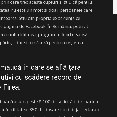
e prin care trec aceste cupluri și știu că pentru
litatea nu este un moft și doar persoanele care
 încearcă. Știu din propria experiență ce
pe pagina de Facebook. În România, potrivit
tă cu infertilitatea, programul fiind o șansă
părinți, dar și o măsură pentru creșterea
matică în care se află țara
cutivi cu scădere record de
a Firea.
it până acum peste 8.100 de solicitări din partea
 infertilitatea, 350 de dosare fiind deja declarate