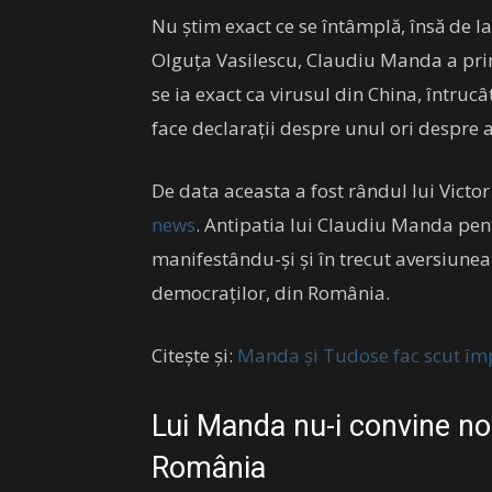
Nu știm exact ce se întâmplă, însă de l
Olguța Vasilescu, Claudiu Manda a prin
se ia exact ca virusul din China, întru
face declarații despre unul ori despre a
De data aceasta a fost rândul lui Vict
news
. Antipatia lui Claudiu Manda pen
manifestându-și și în trecut aversiunea 
democraților, din România.
Citește și:
Manda și Tudose fac scut îm
Lui Manda nu-i convine n
România