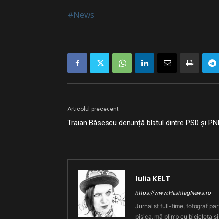
#News
Articolul precedent
Traian Băsescu denunță blatul dintre PSD și PN
Iulia KELT
https://www.HashtagNews.ro
Jurnalist full-time, fotograf par
pisica, mă plimb cu bicicleta și