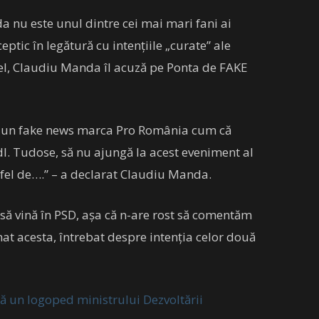
 nu este unul dintre cei mai mari fani ai
ceptic în legătură cu intențiile „curate” ale
fel, Claudiu Manda îl acuză pe Ponta de FAKE
ic un fake news marca Pro România cum că
dl. Tudose, să nu ajungă la acest eveniment al
tfel de….” – a declarat Claudiu Manda.
 să vină în PSD, așa că n-are rost să comentăm
nat acesta, întrebat despre intenția celor două
ă un logoped ministrului Dezvoltării