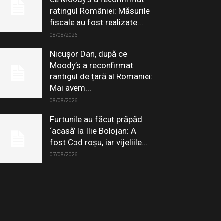
ratingul României: Măsurile
fiscale au fost realizate...
08/08/2026
Nicușor Dan, după ce
Moody’s a reconfirmat
rantigul de țară al României:
Mai avem...
08/08/2026
Furtunile au făcut prăpăd
‘acasă’ la Ilie Bolojan: A
fost Cod roșu, iar vijeliile...
07/08/2026