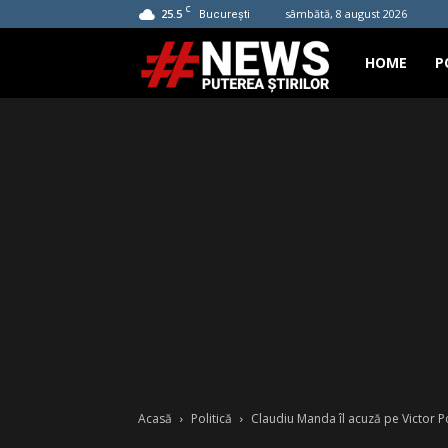
C
25.5
sâmbătă, 8 august 2026
București
Hashtag
HOME
P
News
Acasă
Politică
Claudiu Manda îl acuză pe Victor 