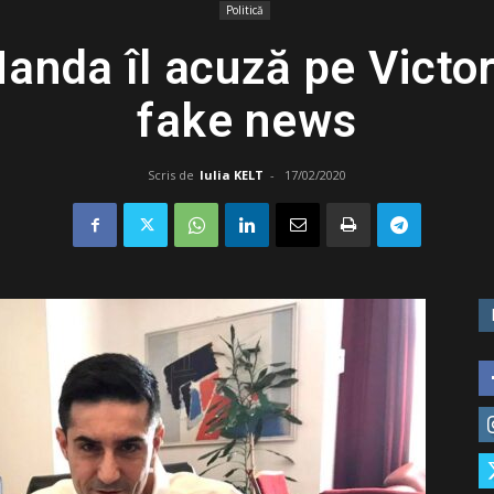
Politică
anda îl acuză pe Victo
fake news
Scris de
Iulia KELT
-
17/02/2020