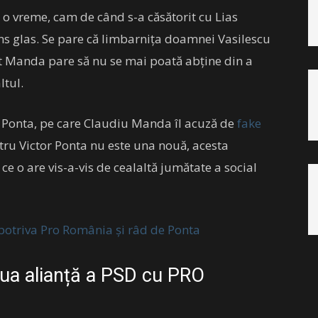
a o vreme, cam de când s-a căsătorit cu Lias
s glas. Se pare că limbarnița doamnei Vasilescu
cât Manda pare să nu se mai poată abține din a
ltul.
or Ponta, pe care Claudiu Manda îl acuză de
fake
tru Victor Ponta nu este una nouă, acesta
ce o are vis-a-vis de cealaltă jumătate a social
potriva Pro România și râd de Ponta
oua alianță a PSD cu PRO