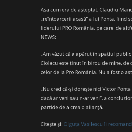
Așa cum era de așteptat, Claudiu Manda
„reîntoarcerii acasă” a lui Ponta, fiind s
liderului PRO România, pe care, de alt
NEWS:
„Am văzut că a apărut în spațiul publ
Ciolacu este ținut în birou de mine, de 
celor de la Pro România. Nu a fost o as
„Nu cred că-și dorește nici Victor Ponta
dacă ar veni sau n-ar veni”, a concluzio
partide de a crea o alianță.
Citește și:
Olguța Vasilescu îi recomand