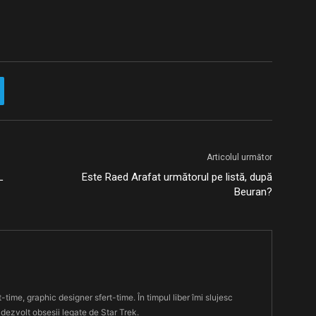
Articolul următor
L
Este Raed Arafat următorul pe listă, după
Beuran?
t-time, graphic designer sfert-time. În timpul liber îmi slujesc
 dezvolt obsesii legate de Star Trek.