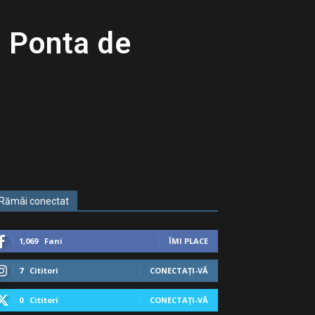
r Ponta de
Rămâi conectat
1,069
Fani
ÎMI PLACE
7
Cititori
CONECTAȚI-VĂ
0
Cititori
CONECTAȚI-VĂ