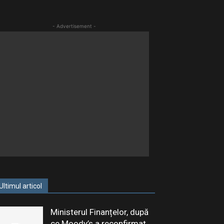
- Advertisement -
Ultimul articol
Ministerul Finanțelor, după
ce Moody’s a reconfirmat